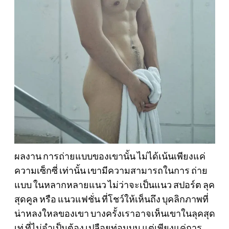
ผลงาน การถ่ายแบบของเขานั้น ไม่ได้เน้นเพียงแค่
ความเซ็กซี่ เท่านั้น เขามีความสามารถในการ ถ่าย
แบบ ในหลากหลายแนว ไม่ว่าจะเป็นแนว สปอร์ต ลุค
สุดคูล หรือ แนวแฟชั่น ที่โชว์ให้เห็นถึง บุคลิกภาพที่
น่าหลงใหลของเขา บางครั้งเราอาจเห็นเขาในลุคสุด
เท่ ที่ไม่จำเป็นต้อง เปลือยท่อนบน แต่เพียงแค่การ