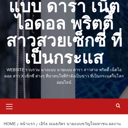
แบบ ดารา เน็ต
ไอดอล พริตตี้
สาวสวยเซ็กซี่ ที่
เป็นกระแส
WEBSITE รวบรวม นางแบบ นายแบบ ดารา สาวสวย พริตตี้ เน็ตไอ
ดอล สาว X เซ็กซี่ ต่างๆ ที่น่าสนใจที่กำลังเป็นข่าว ที่เป็นกระแสในโลก
ออนไลน์
Primary
Menu
HOME
หน้าแรก
เอิร์ล ณนธภัคร นายแบบขวัญใจมหาชน ผลงาน