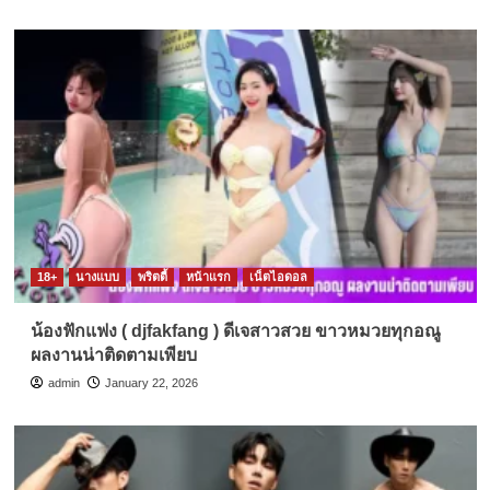
18+
นางแบบ
พริตตี้
หน้าแรก
เน็ตไอดอล
น้องฟักแฟง ( djfakfang ) ดีเจสาวสวย ขาวหมวยทุกอณู
ผลงานน่าติดตามเพียบ
admin
January 22, 2026