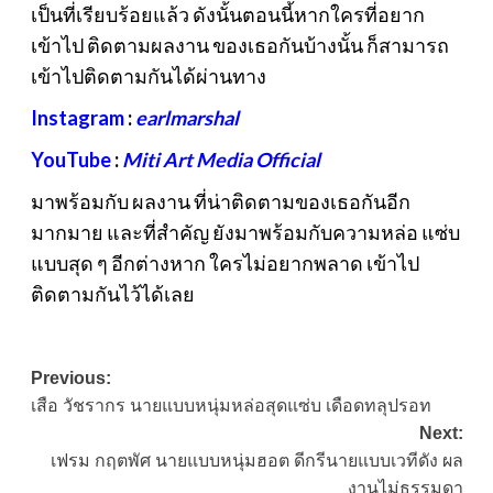
เป็นที่เรียบร้อยแล้ว ดังนั้นตอนนี้หากใครที่อยาก
เข้าไป ติดตามผลงาน ของเธอกันบ้างนั้น ก็สามารถ
เข้าไปติดตามกันได้ผ่านทาง
Instagram
:
earlmarshal
YouTube
:
Miti Art Media Official
มาพร้อมกับ ผลงาน ที่น่าติดตามของเธอกันอีก
มากมาย และที่สำคัญ ยังมาพร้อมกับความหล่อ แซ่บ
แบบสุด ๆ อีกต่างหาก ใครไม่อยากพลาด เข้าไป
ติดตามกันไว้ได้เลย
Post
Previous:
เสือ วัชรากร นายแบบหนุ่มหล่อสุดแซ่บ เดือดทลุปรอท
navigation
Next:
เฟรม กฤตพัศ นายแบบหนุ่มฮอต ดีกรีนายแบบเวทีดัง ผล
งานไม่ธรรมดา