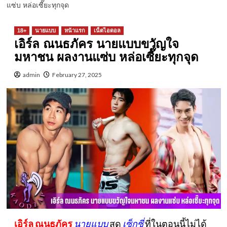
แซ่บ หล่อเซี๊ยะทุกจุด
18+
นายแบบ
หน้าแรก
เน็ตไอดอล
เอิร์ล ณนธภัคร นายแบบขวัญใจ
มหาชน ผลงานแซ่บ หล่อเซี๊ยะทุกจุด
admin
February 27, 2025
เอิร์ล ณนธภัคร
นายแบบ
สุด
เซ็กซี่
ที่ในตอนนี้ไม่ได้