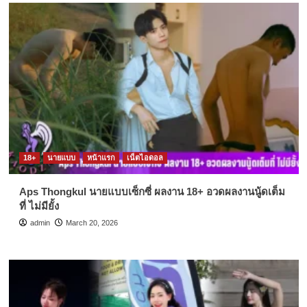
18+
นายแบบ
หน้าแรก
เน็ตไอดอล
Aps Thongkul นายแบบเซ็กซี่ ผลงาน 18+ อวดผลงานนู้ดเต็ม
ที่ ไม่มียั้ง
admin
March 20, 2026