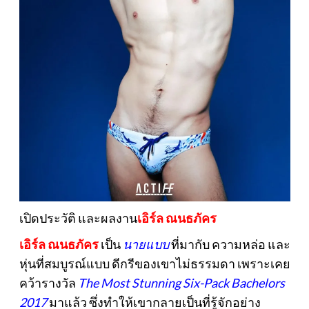
เปิดประวัติ และผลงาน
เอิร์ล ณนธภัคร
เอิร์ล
ณนธภัคร
เป็น
นายแบบ
ที่มากับ ความหล่อ และ
หุ่นที่สมบูรณ์แบบ ดีกรีของเขาไม่ธรรมดา เพราะเคย
คว้ารางวัล
The Most Stunning Six-Pack Bachelors
2017
มาแล้ว ซึ่งทำให้เขากลายเป็นที่รู้จักอย่าง