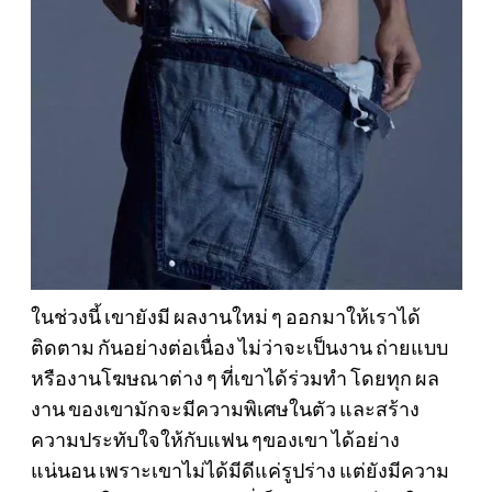
ในช่วงนี้ เขายังมี ผลงานใหม่ ๆ ออกมาให้เราได้
ติดตาม กันอย่างต่อเนื่อง ไม่ว่าจะเป็นงาน ถ่ายแบบ
หรืองานโฆษณาต่าง ๆ ที่เขาได้ร่วมทำ โดยทุก ผล
งาน ของเขามักจะมีความพิเศษในตัว และสร้าง
ความประทับใจให้กับแฟน ๆของเขา ได้อย่าง
แน่นอน เพราะเขาไม่ได้มีดีแค่รูปร่าง แต่ยังมีความ