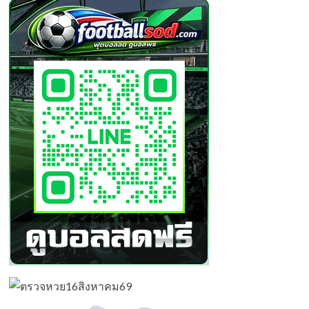
ธวัล
กลม
พั้ว
ปู
เปรี้ยว
แม่ค้า
สาว
สุด
แซ่
บงาน
ดี
เกิน
ต้าน