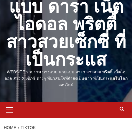
แบบ ดารา เน็ต
ไอดอล พริตตี้
สาวสวยเซ็กซี่ ที่
เป็นกระแส
WEBSITE รวบรวม นางแบบ นายแบบ ดารา สาวสวย พริตตี้ เน็ตไอ
ดอล สาว X เซ็กซี่ ต่างๆ ที่น่าสนใจที่กำลังเป็นข่าว ที่เป็นกระแสในโลก
ออนไลน์
Primary
Menu
HOME
TIKTOK