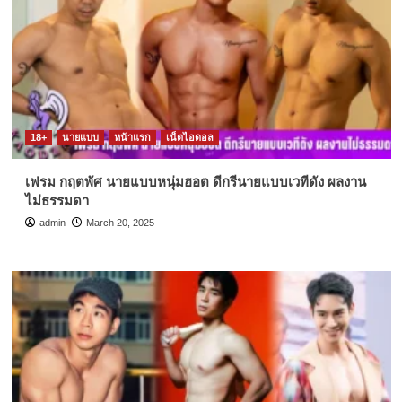
18+
นายแบบ
หน้าแรก
เน็ตไอดอล
เฟรม กฤตพัศ นายแบบหนุ่มฮอต ดีกรีนายแบบเวทีดัง ผลงาน
ไม่ธรรมดา
admin
March 20, 2025