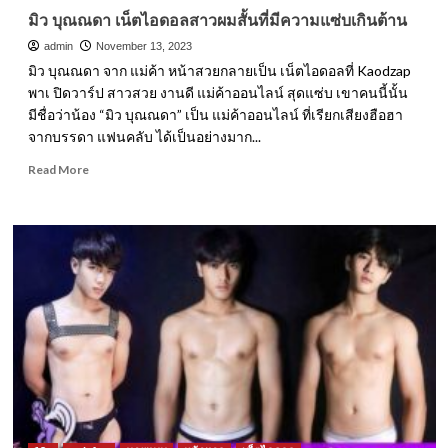
มิว บุณณดา เน็ตไอดอลสาวผมสั้นที่มีความแซ่บเกินต้าน
admin
November 13, 2023
มิว บุณณดา จาก แม่ค้า หน้าสวยกลายเป็น เน็ตไอดอลที่ Kaodzap
พาเ ปิดวาร์ป สาวสวย งานดี แม่ค้าออนไลน์ สุดแซ่บ เขาคนนี้นั้น
มีชื่อว่าน้อง “มิว บุณณดา” เป็น แม่ค้าออนไลน์ ที่เรียกเสียงฮือฮา
จากบรรดา แฟนคลับ ได้เป็นอย่างมาก...
Read
Read More
more
about
มิว
บุณณ
ดา เน็ต
ไอ
ดอล
สาว
ผม
สั้น
ที่
มี
ความ
แซ่