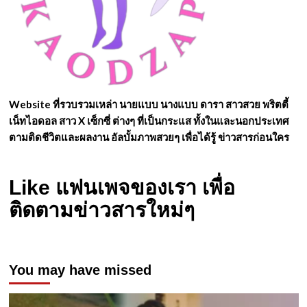
Website ที่รวบรวมเหล่า นายแบบ นางแบบ ดารา สาวสวย พริตตี้
เน็ทไอดอล สาว X เซ็กซี่ ต่างๆ ที่เป็นกระแส ทั้งในและนอกประเทศ
ตามติดชีวิตและผลงาน อัลบั้มภาพสวยๆ เพื่อได้รู้ ข่าวสารก่อนใคร
Like แฟนเพจของเรา เพื่อ
ติดตามข่าวสารใหม่ๆ
You may have missed