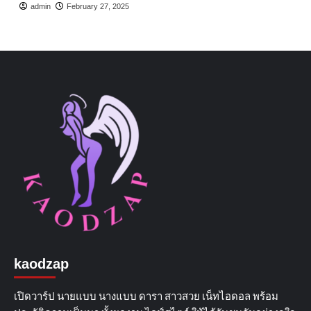
admin
February 27, 2025
kaodzap
เปิดวาร์ป นายแบบ นางแบบ ดารา สาวสวย เน็ทไอดอล พร้อม