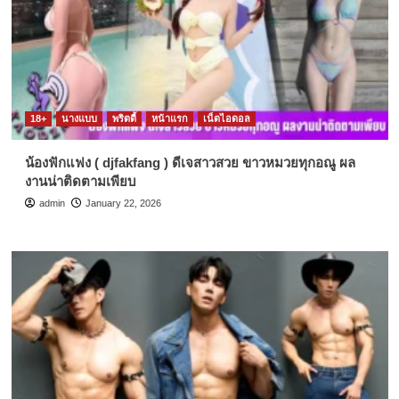
18+
นางแบบ
พริตตี้
หน้าแรก
เน็ตไอดอล
น้องฟักแฟง ( djfakfang ) ดีเจสาวสวย ขาวหมวยทุกอณู ผล
งานน่าติดตามเพียบ
admin
January 22, 2026