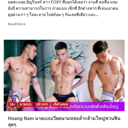
มดตะนอย อัญรินทร์ สาว FOXY ที่บอกได้เลยว่า งานดี สมชื่อ แถม
ยังมี ความสามารถในการ ถ่ายแบบ เซ็กซี่ อีกต่างหาก ที่เล่นเอาคน
ดูอย่างเรา ๆ ใจละลาย ไปพร้อม ๆ กันเลยทีเดียว และ...
Read
Read More
more
about
มด
ตะนอย
อัญ
ริ
นทร์
นาง
แบบ
สาว
ไทย
สุด
เซ็กซี่
โพสต์
ท่า
18+
นายแบบ
หน้าแรก
เน็ตไอดอล
พา
เสียว
Hoang Nam นายแบบเวียดนามหล่อล่ำกล้ามใหญ่ชวนฟิน
ชวน
สุดๆ
ติดตาม