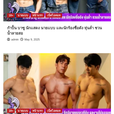
18+
นายแบบ
หน้าแรก
เน็ตไอดอล
กำปั้น บาซู นักแสดง นายแบบ และนักร้องชื่อดัง หุ่นล่ำ ชวน
น้ำลายสอ
admin
May 9, 2025
18+
นายแบบ
หน้าแรก
เน็ตไอดอล