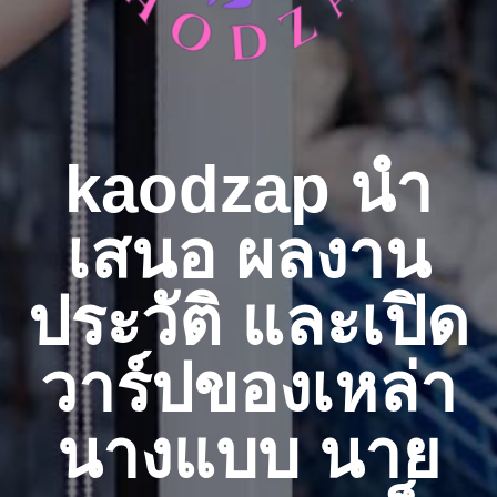
kaodzap นำ
เสนอ ผลงาน
ประวัติ และเปิด
วาร์ปของเหล่า
นางแบบ นาย