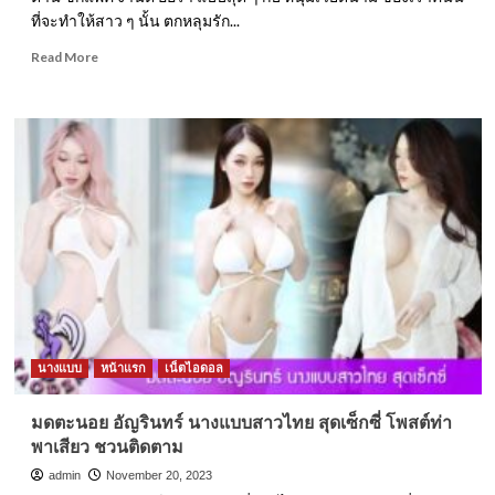
ที่จะทำให้สาว ๆ นั้น ตกหลุมรัก...
Read
Read More
more
about
huy
hoang
หนุ่ม
หล่อ
จาก
ประเทศ
เวียดนาม
งาน
ดี
แบบ
เกิน
ต้าน
นางแบบ
หน้าแรก
เน็ตไอดอล
มดตะนอย อัญรินทร์ นางแบบสาวไทย สุดเซ็กซี่ โพสต์ท่า
พาเสียว ชวนติดตาม
admin
November 20, 2023