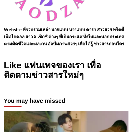
Website ที่รวบรวมเหล่า นายแบบ นางแบบ ดารา สาวสวย พริตตี้
เน็ทไอดอล สาว X เซ็กซี่ ต่างๆ ที่เป็นกระแส ทั้งในและนอกประเทศ
ตามติดชีวิตและผลงาน อัลบั้มภาพสวยๆ เพื่อได้รู้ ข่าวสารก่อนใคร
Like แฟนเพจของเรา เพื่อ
ติดตามข่าวสารใหม่ๆ
You may have missed