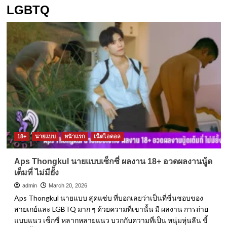
LGBTQ
18+
นายแบบ
หน้าแรก
เน็ตไอดอล
Aps Thongkul นายแบบเซ็กซี่ ผลงาน 18+ อวดผลงานนู้ด
เต็มที่ ไม่มียั้ง
admin
March 20, 2026
Aps Thongkul นายแบบ สุดแซ่บ ที่บอกเลยว่าเป็นที่ชื่นชอบของ
สายเกย์และ LGBTQ มาก ๆ ด้วยความที่เขานั้น มี ผลงาน การถ่าย
แบบแนว เซ็กซี่ หลากหลายแนว บวกกับความที่เป็น หนุ่มหุ่นลีน ขี้