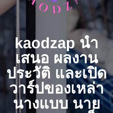
kaodzap นำ
เสนอ ผลงาน
ประวัติ และเปิด
วาร์ปของเหล่า
นางแบบ นาย