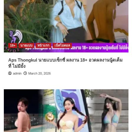
18+
นายแบบ
หน้าแรก
เน็ตไอดอล
Aps Thongkul นายแบบเซ็กซี่ ผลงาน 18+ อวดผลงานนู้ดเต็ม
ที่ ไม่มียั้ง
admin
March 20, 2026