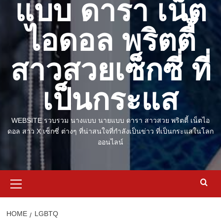
แบบ ดารา เน็ต
ไอดอล พริตตี้
สาวสวยเซ็กซี่ ที่
เป็นกระแส
WEBSITE รวบรวม นางแบบ นายแบบ ดารา สาวสวย พริตตี้ เน็ตไอ
ดอล สาว X เซ็กซี่ ต่างๆ ที่น่าสนใจที่กำลังเป็นข่าว ที่เป็นกระแสในโลก
ออนไลน์
Primary
Menu
HOME
LGBTQ