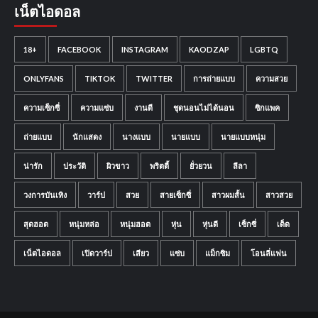
เน็ตไอดอล
18+
FACEBOOK
INSTAGRAM
KAODZAP
LGBTQ
ONLYFANS
TIKTOK
TWITTER
การถ่ายแบบ
ความสวย
ความเซ็กซี่
ความแซ่บ
งานดี
ชุดนอนไม่ได้นอน
ซิกแพค
ถ่ายแบบ
นักแสดง
นางแบบ
นายแบบ
นายแบบหนุ่ม
น่ารัก
ประวัติ
ผิวขาว
พริตตี้
ยั่วยวน
ลีลา
วงการบันเทิง
วาร์ป
สวย
สายเซ็กซี่
สาวผมสั้น
สาวสวย
สุดฮอต
หนุ่มหล่อ
หนุ่มฮอต
หุ่น
หุ่นดี
เซ็กซี่
เด็ด
เน็ตไอดอล
เปิดวาร์ป
เสียว
แซ่บ
แม็กซิม
โอนลี่แฟน