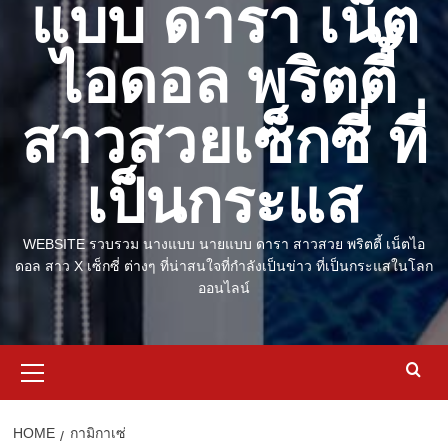
แบบ ดารา เน็ต
ไอดอล พริตตี้
สาวสวยเซ็กซี่ ที่
เป็นกระแส
WEBSITE รวบรวม นางแบบ นายแบบ ดารา สาวสวย พริตตี้ เน็ตไอ
ดอล สาว X เซ็กซี่ ต่างๆ ที่น่าสนใจที่กำลังเป็นข่าว ที่เป็นกระแสในโลก
ออนไลน์
Primary
Menu
HOME
กามิกาเซ่