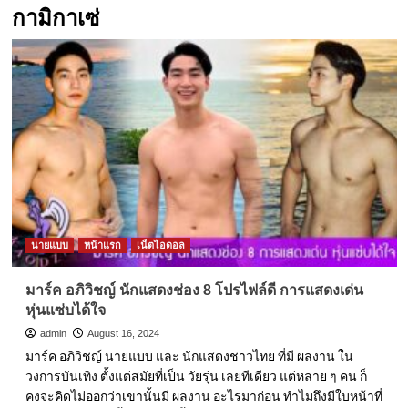
กามิกาเซ่
นายแบบ
หน้าแรก
เน็ตไอดอล
มาร์ค อภิวิชญ์ นักแสดงช่อง 8 โปรไฟล์ดี การแสดงเด่น
หุ่นแซ่บได้ใจ
admin
August 16, 2024
มาร์ค อภิวิชญ์ นายแบบ และ นักแสดงชาวไทย ที่มี ผลงาน ใน
วงการบันเทิง ตั้งแต่สมัยที่เป็น วัยรุ่น เลยทีเดียว แต่หลาย ๆ คน ก็
คงจะคิดไม่ออกว่าเขานั้นมี ผลงาน อะไรมาก่อน ทำไมถึงมีใบหน้าที่