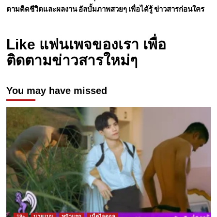
ตามติดชีวิตและผลงาน อัลบั้มภาพสวยๆ เพื่อได้รู้ ข่าวสารก่อนใคร
Like แฟนเพจของเรา เพื่อ
ติดตามข่าวสารใหม่ๆ
You may have missed
18+
นายแบบ
หน้าแรก
เน็ตไอดอล