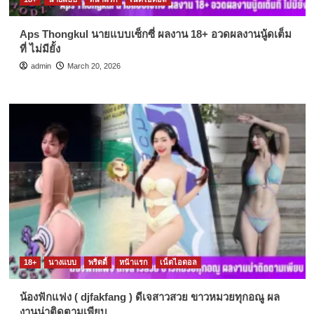
Aps Thongkul นายแบบเซ็กซี่ ผลงาน 18+ อวดผลงานนู้ดเต็ม
ที่ ไม่มียั้ง
admin
March 20, 2026
18+
นางแบบ
พริตตี้
หน้าแรก
เน็ตไอดอล
น้องฟักแฟง ( djfakfang ) ดีเจสาวสวย ขาวหมวยทุกอณู ผล
งานน่าติดตามเพียบ