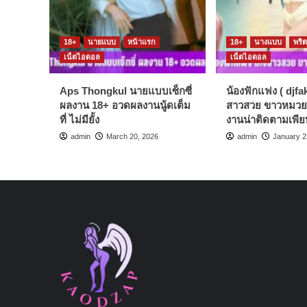
18+
นายแบบ
หน้าแรก
18+
นางแบบ
พริตต
เน็ตไอดอล
เน็ตไอดอล
Aps Thongkul นายแบบเซ็กซี่
น้องฟักแฟง ( djfak
ผลงาน 18+ อวดผลงานนู้ดเต็ม
สาวสวย ขาวหมวย
ที่ ไม่มียั้ง
งานน่าติดตามเพีย
admin
March 20, 2026
admin
January 2