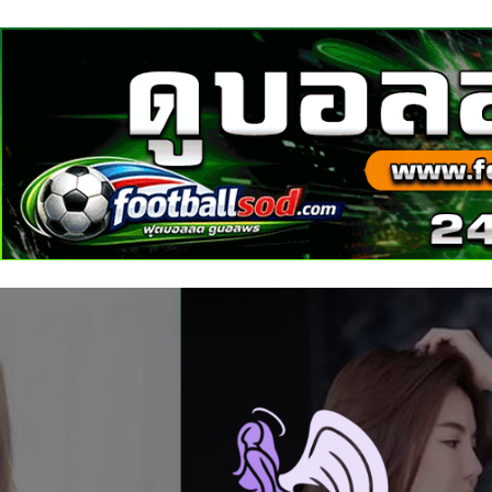
เช็ค
ดวง
วัน
นี้
Skip
to
content