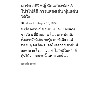
มาร์ค อภิวิชญ์ นักแสดงช่อง 8
โปรไฟล์ดี การแสดงเด่น หุ่นแซ่บ
ได้ใจ
admin
August 16, 2024
มาร์ค อภิวิชญ์ นายแบบ และ นักแสดง
ชาวไทย ที่มี ผลงาน ใน วงการบันเทิง
ตั้งแต่สมัยที่เป็น วัยรุ่น เลยทีเดียว แต่
หลาย ๆ คน ก็คงจะคิดไม่ออกว่าเขานั้นมี
ผลงาน อะไรมาก่อน ทำไมถึงมีใบหน้าที่
คุ้นได้มากขนาดนี้ เพราะฉะนั้น...
Read
Read More
more
about
มาร์ค
อภิ
วิชญ์
นัก
แสดง
ช่อง
8