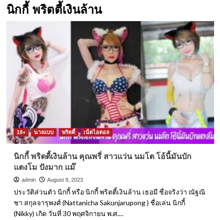
นิกกี้ พริตตี้เงินล้าน
18+
นางแบบ
พริตตี้
เน็ตไอดอล
นิกกี้ พริตตี้เงินล้าน คุณพรี่ สาวแว่น นมโต โอ้นี้มันบัก
แตงโม ปังมาก แม๊
admin
August 9, 2023
ประวัติส่วนตัว นิกกี้ หรือ นิกกี้ พริตตี้เงินล้าน เธอมี ชื่อจริงว่า ณัฐณิ
ชา สกุลจารุพงศ์ (Nattanicha Sakunjarupong ) ชื่อเล่น นิกกี้
(Nikky) เกิด วันที่ 30 พฤศจิกายน พ.ศ....