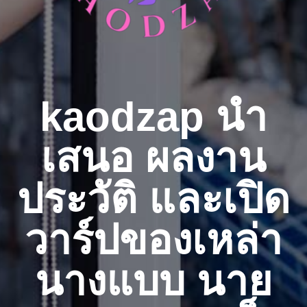
kaodzap นำ
เสนอ ผลงาน
ประวัติ และเปิด
วาร์ปของเหล่า
นางแบบ นาย