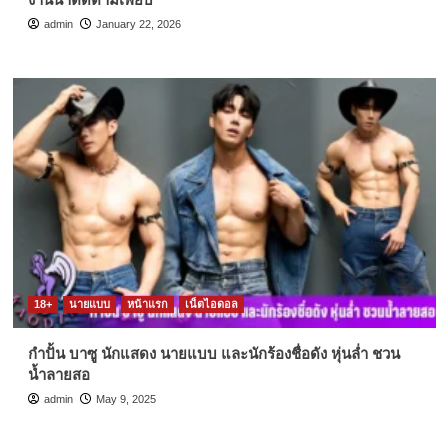
admin
January 22, 2026
18+
นายแบบ
หน้าแรก
เน็ตไอดอล
กำปั้น บาซู นักแสดง นายแบบ และนักร้องชื่อดัง หุ่นล่ำ ชวน
น้ำลายสอ
admin
May 9, 2025