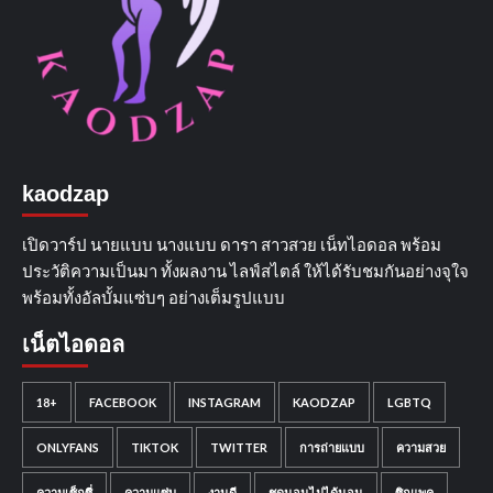
kaodzap
เปิดวาร์ป นายแบบ นางแบบ ดารา สาวสวย เน็ทไอดอล พร้อม
ประวัติความเป็นมา ทั้งผลงาน ไลฟ์สไตล์ ให้ได้รับชมกันอย่างจุใจ
พร้อมทั้งอัลบั้มแซ่บๆ อย่างเต็มรูปแบบ
เน็ตไอดอล
18+
FACEBOOK
INSTAGRAM
KAODZAP
LGBTQ
ONLYFANS
TIKTOK
TWITTER
การถ่ายแบบ
ความสวย
ความเซ็กซี่
ความแซ่บ
งานดี
ชุดนอนไม่ได้นอน
ซิกแพค