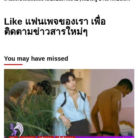
Like แฟนเพจของเรา เพื่อ
ติดตามข่าวสารใหม่ๆ
You may have missed