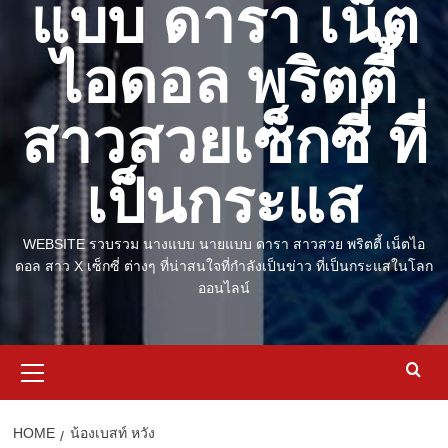
แบบ ดารา เน็ต
ไอดอล พริตตี้
สาวสวยเซ็กซี่ ที่
เป็นกระแส
WEBSITE รวบรวม นางแบบ นายแบบ ดารา สาวสวย พริตตี้ เน็ตไอ
ดอล สาว X เซ็กซี่ ต่างๆ ที่น่าสนใจที่กำลังเป็นข่าว ที่เป็นกระแสในโลก
ออนไลน์
Primary
Menu
HOME
น้องเบสท์ หวัง