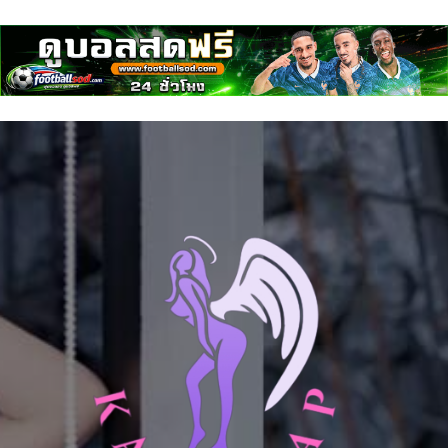
เช็ค
ดวง
วัน
นี้
Skip
to
content