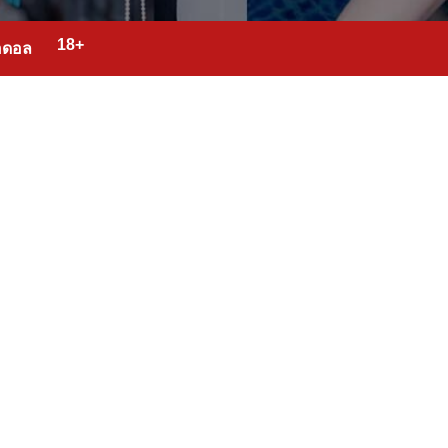
18+
อดอล