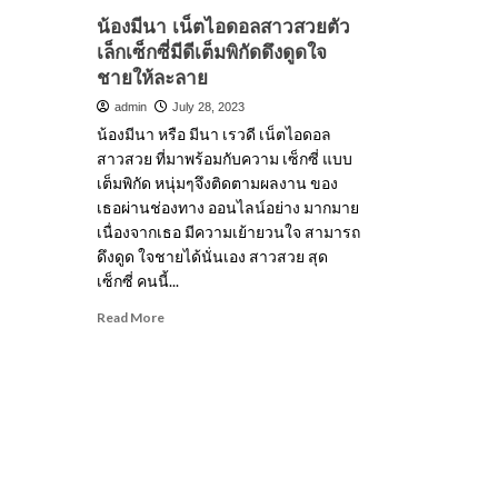
น้องมีนา เน็ตไอดอลสาวสวยตัว
เล็กเซ็กซี่มีดีเต็มพิกัดดึงดูดใจ
ชายให้ละลาย
admin
July 28, 2023
น้องมีนา หรือ มีนา เรวดี เน็ตไอดอล
สาวสวย ที่มาพร้อมกับความ เซ็กซี่ แบบ
เต็มพิกัด หนุ่มๆจึงติดตามผลงาน ของ
เธอผ่านช่องทาง ออนไลน์อย่าง มากมาย
เนื่องจากเธอ มีความเย้ายวนใจ สามารถ
ดึงดูด ใจชายได้นั่นเอง สาวสวย สุด
เซ็กซี่ คนนี้...
Read
Read More
more
about
น้อง
มีนา
เน็ต
ไอ
ดอล
สาว