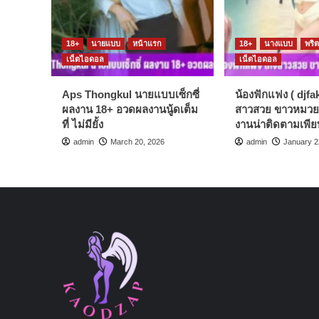
18+
นายแบบ
หน้าแรก
18+
นางแบบ
พริตต
เน็ตไอดอล
เน็ตไอดอล
Aps Thongkul นายแบบเซ็กซี่
น้องฟักแฟง ( djfak
ผลงาน 18+ อวดผลงานนู้ดเต็ม
สาวสวย ขาวหมวย
ที่ ไม่มียั้ง
งานน่าติดตามเพีย
admin
March 20, 2026
admin
January 2