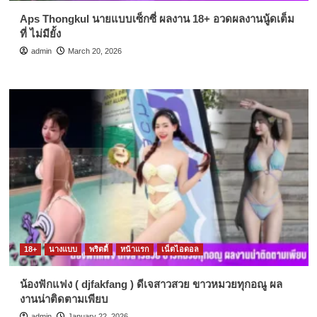
Aps Thongkul นายแบบเซ็กซี่ ผลงาน 18+ อวดผลงานนู้ดเต็ม
ที่ ไม่มียั้ง
admin
March 20, 2026
18+
นางแบบ
พริตตี้
หน้าแรก
เน็ตไอดอล
น้องฟักแฟง ( djfakfang ) ดีเจสาวสวย ขาวหมวยทุกอณู ผล
งานน่าติดตามเพียบ
admin
January 22, 2026