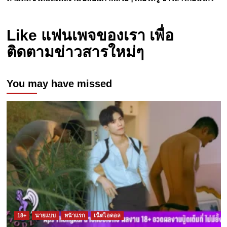
Like แฟนเพจของเรา เพื่อ
ติดตามข่าวสารใหม่ๆ
You may have missed
18+
นายแบบ
หน้าแรก
เน็ตไอดอล