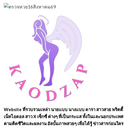
Website ที่รวบรวมเหล่า นายแบบ นางแบบ ดารา สาวสวย พริตตี้
เน็ทไอดอล สาว X เซ็กซี่ ต่างๆ ที่เป็นกระแส ทั้งในและนอกประเทศ
ตามติดชีวิตและผลงาน อัลบั้มภาพสวยๆ เพื่อได้รู้ ข่าวสารก่อนใคร