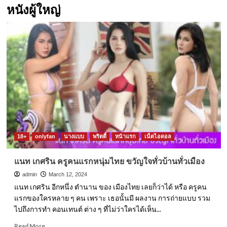
หนังผู้ใหญ่
18+
onlyfan
นางแบบ
พริตตี้
หน้าแรก
เน็ตไอดอล
แนท เกศริน ครูคนแรกหนุ่มไทย ขวัญใจทั่วบ้านทั่วเมือง
admin
March 12, 2024
แนท เกศริน อีกหนึ่ง ตำนาน ของ เมืองไทย เลยก็ว่าได้ หรือ ครูคน
แรกของใครหลาย ๆ คน เพราะ เธอนั้นมี ผลงาน การถ่ายแบบ รวม
ไปถึงการทำ คอนเทนต์ ต่าง ๆ ที่ไม่ว่าใครได้เห็น...
Read
Read More