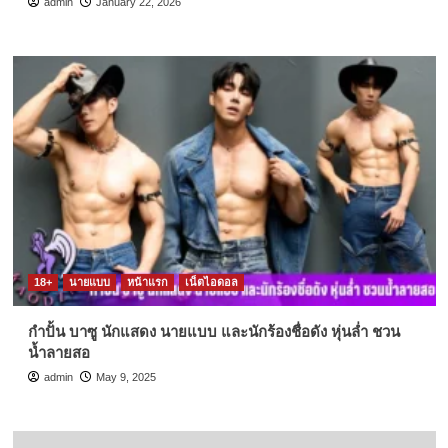
admin
January 22, 2026
18+
นายแบบ
หน้าแรก
เน็ตไอดอล
กำปั้น บาซู นักแสดง นายแบบ และนักร้องชื่อดัง หุ่นล่ำ ชวน
น้ำลายสอ
admin
May 9, 2025