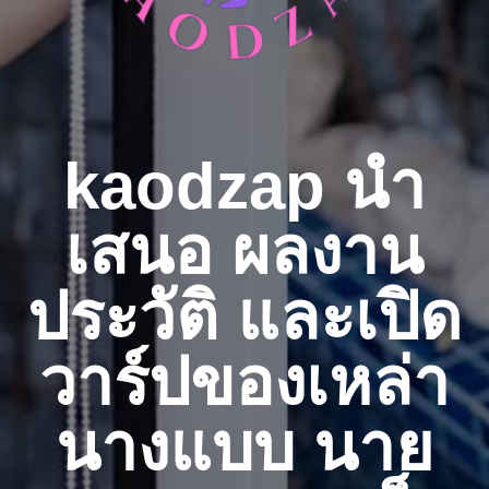
kaodzap นำ
เสนอ ผลงาน
ประวัติ และเปิด
วาร์ปของเหล่า
นางแบบ นาย