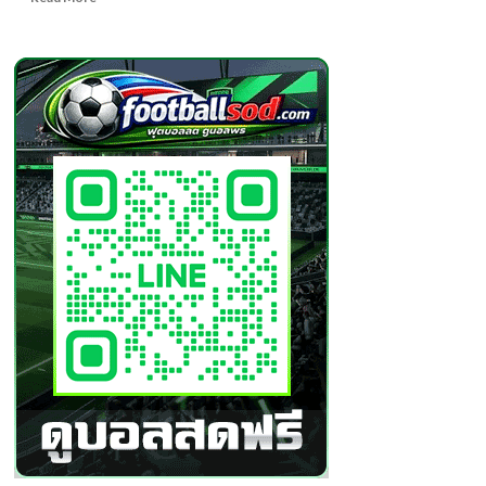
more
about
แนท
เกศริน
ครู
คน
แรก
หนุ่ม
ไทย
ขวัญใจ
ทั่ว
บ้าน
ทั่ว
เมือง