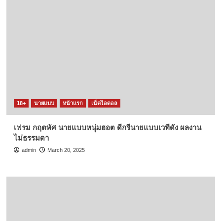
18+
นายแบบ
หน้าแรก
เน็ตไอดอล
เฟรม กฤตพัศ นายแบบหนุ่มฮอต ดีกรีนายแบบเวทีดัง ผลงาน
ไม่ธรรมดา
admin
March 20, 2025