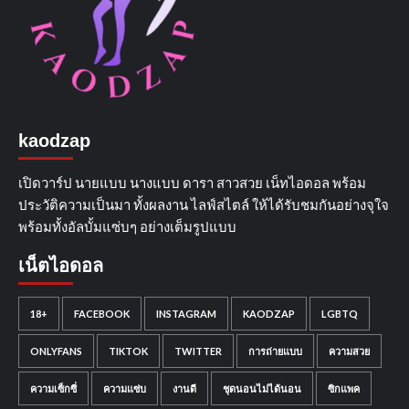
kaodzap
เปิดวาร์ป นายแบบ นางแบบ ดารา สาวสวย เน็ทไอดอล พร้อม
ประวัติความเป็นมา ทั้งผลงาน ไลฟ์สไตล์ ให้ได้รับชมกันอย่างจุใจ
พร้อมทั้งอัลบั้มแซ่บๆ อย่างเต็มรูปแบบ
เน็ตไอดอล
18+
FACEBOOK
INSTAGRAM
KAODZAP
LGBTQ
ONLYFANS
TIKTOK
TWITTER
การถ่ายแบบ
ความสวย
ความเซ็กซี่
ความแซ่บ
งานดี
ชุดนอนไม่ได้นอน
ซิกแพค