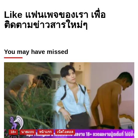
Like แฟนเพจของเรา เพื่อ
ติดตามข่าวสารใหม่ๆ
You may have missed
18+
นายแบบ
หน้าแรก
เน็ตไอดอล