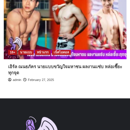
18+
นายแบบ
หน้าแรก
เน็ตไอดอล
เอิร์ล ณนธภัคร นายแบบขวัญใจมหาชน ผลงานแซ่บ หล่อเซี๊ยะ
ทุกจุด
admin
February 27, 2025