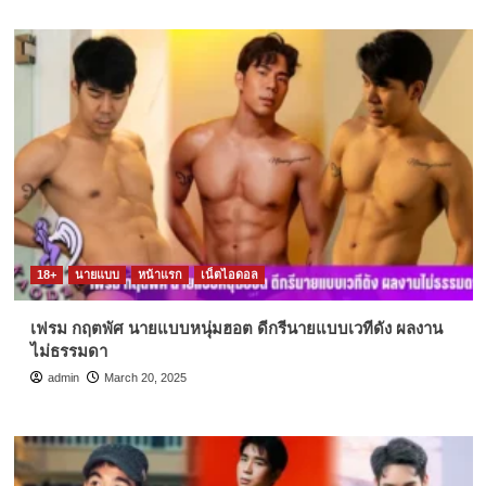
18+
นายแบบ
หน้าแรก
เน็ตไอดอล
เฟรม กฤตพัศ นายแบบหนุ่มฮอต ดีกรีนายแบบเวทีดัง ผลงาน
ไม่ธรรมดา
admin
March 20, 2025