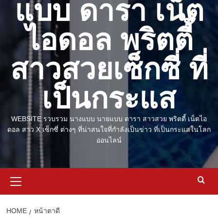
แบบ ดารา เน็ต
ไอดอล พริตตี้
สาวสวยเซ็กซี่ ที่
เป็นกระแส
WEBSITE รวบรวม นางแบบ นายแบบ ดารา สาวสวย พริตตี้ เน็ตไอ
ดอล สาว X เซ็กซี่ ต่างๆ ที่น่าสนใจที่กำลังเป็นข่าว ที่เป็นกระแสในโลก
ออนไลน์
Primary
Menu
HOME
หน้าตาดี