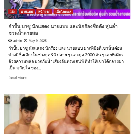
ขาว
ห
มวย
18+
นายแบบ
หน้าแรก
เน็ตไอดอล
ทุก
อณู
กำปั้น บาซู นักแสดง นายแบบ และนักร้องชื่อดัง หุ่นล่ำ
ผล
ชวนน้ำลายสอ
งาน
น่า
admin
May 9, 2025
ติดตาม
กำปั้น บาซู นักแสดง นักร้อง และ นายแบบ มากฝีมือที่เขานั้นค่อน
เพียบ
ข้างมีชื่อเสียงในช่วงยุค 90 ปลาย ๆ และยุค 2000 ต้น ๆ เลยทีเดียว
ด้วยความหล่อ บวกกับน้ำเสียงอันทรงเสน่ห์ ที่ทำให้เขาได้กลายมา
เป็น ขวัญใจ ของ...
Read
Read More
more
about
กำปั้น
บาซู
นัก
แสดง
นาย
แบบ
และ
นัก