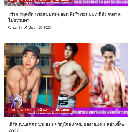
เฟรม กฤตพัศ นายแบบหนุ่มฮอต ดีกรีนายแบบเวทีดัง ผลงาน
ไม่ธรรมดา
admin
March 20, 2025
18+
นายแบบ
หน้าแรก
เน็ตไอดอล
เอิร์ล ณนธภัคร นายแบบขวัญใจมหาชน ผลงานแซ่บ หล่อเซี๊ยะ
ทุกจุด