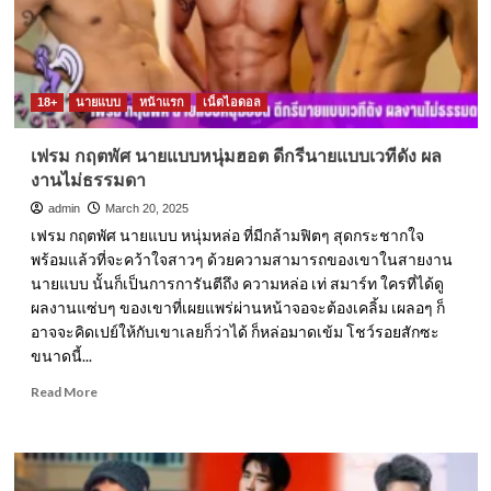
ร้อง
ชื่อ
ดัง
หุ่น
ล่ำ
18+
นายแบบ
หน้าแรก
เน็ตไอดอล
ชวน
น้ำลาย
เฟรม กฤตพัศ นายแบบหนุ่มฮอต ดีกรีนายแบบเวทีดัง ผล
สอ
งานไม่ธรรมดา
admin
March 20, 2025
เฟรม กฤตพัศ นายแบบ หนุ่มหล่อ ที่มีกล้ามฟิตๆ สุดกระชากใจ
พร้อมแล้วที่จะคว้าใจสาวๆ ด้วยความสามารถของเขาในสายงาน
นายแบบ นั้นก็เป็นการการันตีถึง ความหล่อ เท่ สมาร์ท ใครที่ได้ดู
ผลงานแซ่บๆ ของเขาที่เผยแพร่ผ่านหน้าจอจะต้องเคลิ้ม เผลอๆ ก็
อาจจะคิดเปย์ให้กับเขาเลยก็ว่าได้ ก็หล่อมาดเข้ม โชว์รอยสักซะ
ขนาดนี้...
Read
Read More
more
about
เฟรม
ก