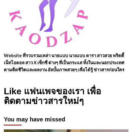
Website ที่รวบรวมเหล่า นายแบบ นางแบบ ดารา สาวสวย พริตตี้
เน็ทไอดอล สาว X เซ็กซี่ ต่างๆ ที่เป็นกระแส ทั้งในและนอกประเทศ
ตามติดชีวิตและผลงาน อัลบั้มภาพสวยๆ เพื่อได้รู้ ข่าวสารก่อนใคร
Like แฟนเพจของเรา เพื่อ
ติดตามข่าวสารใหม่ๆ
You may have missed