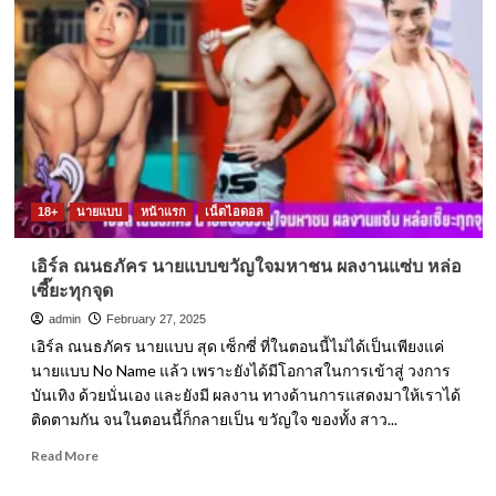
ฤต
พัศ
นาย
แบบ
หนุ่ม
ฮอต
ดีกรี
นาย
แบบ
เวที
ดัง
18+
นายแบบ
หน้าแรก
เน็ตไอดอล
ผล
งาน
เอิร์ล ณนธภัคร นายแบบขวัญใจมหาชน ผลงานแซ่บ หล่อ
ไม่
เซี๊ยะทุกจุด
ธรรมดา
admin
February 27, 2025
เอิร์ล ณนธภัคร นายแบบ สุด เซ็กซี่ ที่ในตอนนี้ไม่ได้เป็นเพียงแค่
นายแบบ No Name แล้ว เพราะยังได้มีโอกาสในการเข้าสู่ วงการ
บันเทิง ด้วยนั่นเอง และยังมี ผลงาน ทางด้านการแสดงมาให้เราได้
ติดตามกัน จนในตอนนี้ก็กลายเป็น ขวัญใจ ของทั้ง สาว...
Read
Read More
more
about