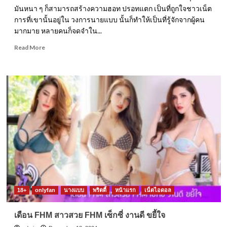
มันหนา ๆ ก็สามารถสร้างความฮอท ปรอทแตก เป็นที่ถูกใจชาวเน็ต
การที่เขานั้นอยู่ใน วงการนายแบบ นั้นก็ทำให้เป็นที่รู้จักจากผู้คน
มากมาย หลายคนก็จดจำใน...
Read
Read More
more
about
จ๊าบ
ปณิธาน
นาย
แบบ
หุ่น
ล่ำ
สุด
ฮอท
จน
ปรอท
แตก
18+
onlyfan
นางแบบ
พริตตี้
หน้าแรก
เน็ตไอดอล
เดือน FHM สาวสวย FHM เซ็กซี่ งานดี ขยี้ใจ