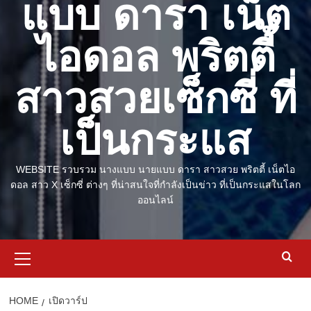
แบบ ดารา เน็ต
ไอดอล พริตตี้
สาวสวยเซ็กซี่ ที่
เป็นกระแส
WEBSITE รวบรวม นางแบบ นายแบบ ดารา สาวสวย พริตตี้ เน็ตไอ
ดอล สาว X เซ็กซี่ ต่างๆ ที่น่าสนใจที่กำลังเป็นข่าว ที่เป็นกระแสในโลก
ออนไลน์
Primary
Menu
HOME
เปิดวาร์ป