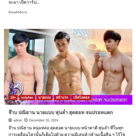
จะมา เปิดวาร์ป...
Read
Read More
more
about
สปอย
แม็ก
ซิม
นาง
แบบ
Maxim
ตัว
ท็อป
ผล
งาน
เผ็ด
แซ่บ
ไม่
18+
onlyfan
นายแบบ
หน้าแรก
เน็ตไอดอล
เกรงใจ
ใคร
จ๊าบ ปณิธาน นายแบบ หุ่นล่ำ สุดฮอท จนปรอทแตก
admin
December 20, 2024
จ๊าบ ปณิธาน หนุ่มหล่อ สุดฮอต นายแบบ หน้าตาดี หุ่นล่ำ ที่ในทุก
การเคลื่อนไหวนั้นก็เต็มไปด้วย ความมีเสน่ห์ กล้ามเนื้อลีน ๆ ไร้ไข