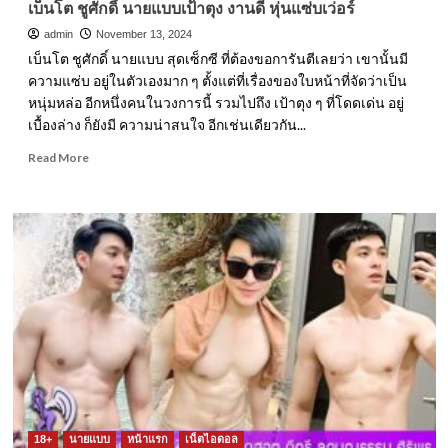
เบ็นโต ชูศักดิ์ นายแบบเป้าตุง งานดี หุ่นแซ่บเว่อร์
admin
November 13, 2024
เบ็นโต ชูศักดิ์ นายแบบ สุดเซ็กซี ที่ต้องขอการันตีเลยว่า เขานั้นมี
ความแซ่บ อยู่ในตัวเองมาก ๆ ตั้งแต่ที่เรื่องของใบหน้าที่จัดว่าเป็น
หนุ่มหล่อ อีกหนึ่งคนในวงการนี้ รวมไปถึง เป้าตุง ๆ ที่โดดเด่น อยู่
เบื้องล่าง ก็ยังมี ความน่าสนใจ อีกเช่นเดียวกัน...
Read
Read More
more
about
เบ็น
โต
ชู
ศักดิ์
นาย
แบบ
เป้า
ตุง
งาน
ดี
หุ่น
แซ่
บ
18+
นายแบบ
หน้าแรก
เน็ตไอดอล