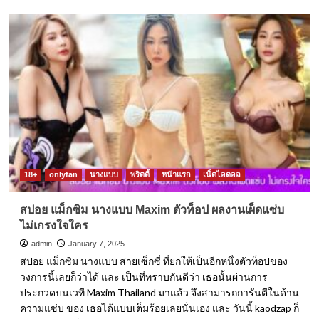
เอิร์ล
ณนธ
ภัคร
นาย
แบบ
ขวัญใจ
มหาชน
ผล
งาน
แซ่บ
หล่อ
เซี๊
ยะ
18+
onlyfan
นางแบบ
พริตตี้
หน้าแรก
เน็ตไอดอล
ทุก
จุด
สปอย แม็กซิม นางแบบ Maxim ตัวท็อป ผลงานเผ็ดแซ่บ
ไม่เกรงใจใคร
admin
January 7, 2025
สปอย แม็กซิม นางแบบ สายเซ็กซี่ ที่ยกให้เป็นอีกหนึ่งตัวท็อปของ
วงการนี้เลยก็ว่าได้ และ เป็นที่ทราบกันดีว่า เธอนั้นผ่านการ
ประกวดบนเวที Maxim Thailand มาแล้ว จึงสามารถการันตีในด้าน
ความแซ่บ ของ เธอได้แบบเต็มร้อยเลยนั่นเอง และ วันนี้ kaodzap ก็