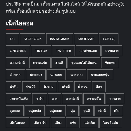
ประวัติความเป็นมา ทั้งผลงาน ไลฟ์สไตล์ ให้ได้รับชมกันอย่างจุใจ
พร้อมทั้งอัลบั้มแซ่บๆ อย่างเต็มรูปแบบ
เน็ตไอดอล
18+
FACEBOOK
INSTAGRAM
KAODZAP
LGBTQ
ONLYFANS
TIKTOK
TWITTER
การถ่ายแบบ
ความสวย
ความเซ็กซี่
ความแซ่บ
งานดี
ชุดนอนไม่ได้นอน
ซิกแพค
ถ่ายแบบ
นักแสดง
นางแบบ
นายแบบ
นายแบบหนุ่ม
น่ารัก
ประวัติ
ผิวขาว
พริตตี้
ยั่วยวน
ลีลา
วงการบันเทิง
วาร์ป
สวย
สายเซ็กซี่
สาวผมสั้น
สาวสวย
สุดฮอต
หนุ่มหล่อ
หนุ่มฮอต
หุ่น
หุ่นดี
เซ็กซี่
เด็ด
เน็ตไอดอล
เปิดวาร์ป
เสียว
แซ่บ
แม็กซิม
โอนลี่แฟน