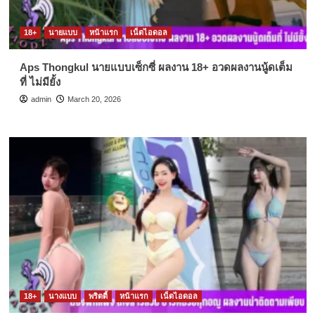
18+
นายแบบ
หน้าแรก
เน็ตไอดอล
Aps Thongkul นายแบบเซ็กซี่ ผลงาน 18+ อวดผลงานนู้ดเต็ม
ที่ ไม่มียั้ง
admin
March 20, 2026
18+
นางแบบ
พริตตี้
หน้าแรก
เน็ตไอดอล