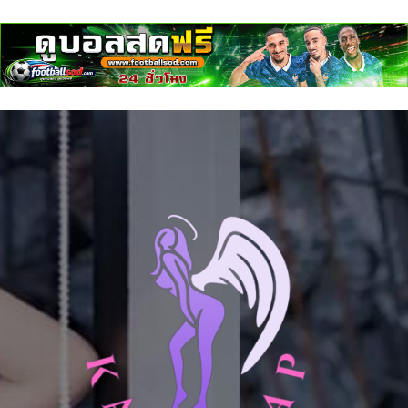
เช็ค
ดวง
วัน
นี้
Skip
to
content