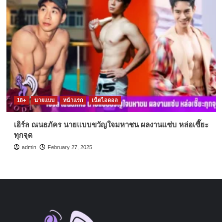
18+
นายแบบ
หน้าแรก
เน็ตไอดอล
เอิร์ล ณนธภัคร นายแบบขวัญใจมหาชน ผลงานแซ่บ หล่อเซี๊ยะ
ทุกจุด
admin
February 27, 2025