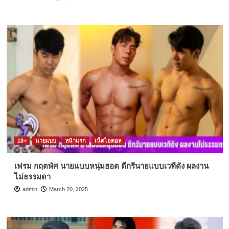
18+
นายแบบ
หน้าแรก
เน็ตไอดอล
เฟรม กฤตพัศ นายแบบหนุ่มฮอต ดีกรีนายแบบเวทีดัง ผลงาน
ไม่ธรรมดา
admin
March 20, 2025