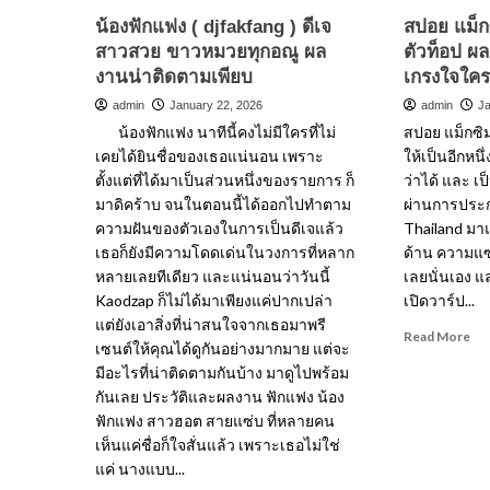
น้องฟักแฟง ( djfakfang ) ดีเจ
สปอย แม็
สาวสวย ขาวหมวยทุกอณู ผล
ตัวท็อป ผล
งานน่าติดตามเพียบ
เกรงใจใค
admin
January 22, 2026
admin
J
น้องฟักแฟง นาทีนี้คงไม่มีใครที่ไม่
สปอย แม็กซิม
เคยได้ยินชื่อของเธอแน่นอน เพราะ
ให้เป็นอีกหนึ
ตั้งแต่ที่ได้มาเป็นส่วนหนึ่งของรายการ ก็
ว่าได้ และ เป
มาดิคร้าบ จนในตอนนี้ได้ออกไปทำตาม
ผ่านการประ
ความฝันของตัวเองในการเป็นดีเจแล้ว
Thailand มา
เธอก็ยังมีความโดดเด่นในวงการที่หลาก
ด้าน ความแซ
หลายเลยทีเดียว และแน่นอนว่าวันนี้
เลยนั่นเอง แ
Kaodzap ก็ไม่ได้มาเพียงแค่ปากเปล่า
เปิดวาร์ป...
แต่ยังเอาสิ่งที่น่าสนใจจากเธอมาพรี
Re
Read More
เซนต์ให้คุณได้ดูกันอย่างมากมาย แต่จะ
mo
มีอะไรที่น่าติดตามกันบ้าง มาดูไปพร้อม
ab
กันเลย ประวัติและผลงาน ฟักแฟง น้อง
สป
แม็
ฟักแฟง สาวฮอต สายแซ่บ ที่หลายคน
ซิม
เห็นแค่ชื่อก็ใจสั่นแล้ว เพราะเธอไม่ใช่
นา
แค่ นางแบบ...
แบ