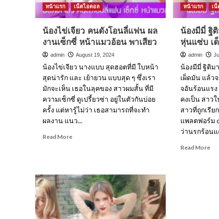
เว่อ
ถ่าย
หน้าแรก
เน็ตไอดอล
หน้าแรก
เน
ร์
แบบ
ได้
น้องไข่เจียว คนดังโอนลี่แฟน ผล
น้องมีมี่ ฐ
นิด
งานเซ็กซี่ หน้าแมวอ้อน พาเสียว
หุ่นแซ่บ เด
หน่อย
admin
August 19, 2024
admin
Ju
น้องไข่เจียว นางแบบ สุดฮอตที่มี ใบหน้า
น้องมีมี่ ฐิต
สุดน่ารัก และ เย้ายวน แบบสุด ๆ ซึ่งเรา
เผ็ดมัน แล้
มักจะเห็น เธอในลุคของ สาวผมสั้น ที่มี
จอันร้อนแรง 
ความเซ็กซี่ ดูเปรี้ยวซ่า อยู่ในตัวกันบ่อย
คงเป็น สาว
ครั้ง แต่หารู้ไม่ว่า เธอสามารถที่จะทำ
สาวที่ถูกเรีย
ผลงาน แนว...
แพลตฟอร์ม on
ว่านรกร้อนแค
Read
Read More
more
Re
Read More
about
mo
น้อง
ab
ไข่
น้อ
เจียว
มี
คน
มี่
ดัง
ฐิติ
โอน
มา
ลี่