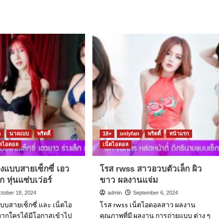
xim
ใจ
ป
น
ด
บ
งใจ
ร
n
นางแบบ
พริตตี้
18+
onlyfan
พริตตี้
หน้าแรก
็ตไอดอล
เน็ตไอดอล
างแบบสายเซ็กซี่ เอว
โรส rwss สาวอวบตัวเล็ก ผิว
ก หุ่นแซ่บเว่อร์
ขาว ผลงานแจ่ม
ctober 18, 2024
admin
September 6, 2024
แบบสายเซ็กซี่ และ เน็ตไอ
โรส rwss เน็ตไอดอลสาว ผลงาน
ี่หากใครได้มีโอกาสเข้าไป
คุณภาพที่มี ผลงาน การถ่ายแบบ ต่าง ๆ