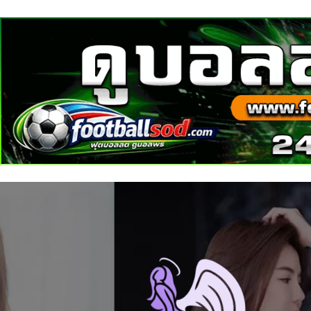
เช็ค
ดวง
วัน
นี้
Skip
to
content