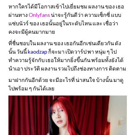
หากใครได้มีโอกาสเข้าไปเยี่ยมชม ผลงาน ของ เธอ
ผ่านทาง
Onlyfans
น่าจะรู้กันดีว่า ความเซ็กซี่ แบบ
แซ่บนัวร์ ของ เธอนั้นอยู่ในระดับไหน และ เชื่อว่า
คงจะมีผู้คนมากมาย
ที่ชื่นชอบใน ผลงาน ของ เธอกันอีกเช่นเดียวกัน ดัง
นั้น วันนี้
kaodzap
ก็จะมา เปิดวาร์ป พา หนุ่ม ๆ ไป
ทำความรู้จักกับ เธอให้มากยิ่งขึ้นกัน พร้อมทั้งยังได้
นำเอา ประวัติ ผลงาน รวมไปถึงช่องทางการ ติดตาม
มาฝากกันอีกด้วย จะมีอะไรที่ น่าสนใจ บ้างนั้น มาดู
ไปพร้อม ๆ กันได้เลย