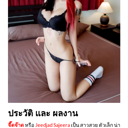
ประวัติ และ ผลงาน
จี๊ดจ๊าด
หรือ
Jeedjad Sajeera
เป็น สาวสวย ตัวเล็ก น่า