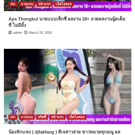
18+
นายแบบ
หน้าแรก
เน็ตไอดอล
Aps Thongkul นายแบบเซ็กซี่ ผลงาน 18+ อวดผลงานนู้ดเต็ม
ที่ ไม่มียั้ง
admin
March 20, 2026
18+
นางแบบ
พริตตี้
หน้าแรก
เน็ตไอดอล
น้องฟักแฟง ( djfakfang ) ดีเจสาวสวย ขาวหมวยทุกอณู ผล