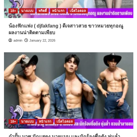
18+
นางแบบ
พริตตี้
หน้าแรก
เน็ตไอดอล
น้องฟักแฟง ( djfakfang ) ดีเจสาวสวย ขาวหมวยทุกอณู
ผลงานน่าติดตามเพียบ
admin
January 22, 2026
18+
นายแบบ
หน้าแรก
เน็ตไอดอล
กำปั้น บาซู นักแสดง นายแบบ และนักร้องชื่อดัง หุ่นล่ำ