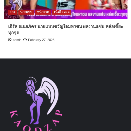
18+
นายแบบ
หน้าแรก
เน็ตไอดอล
เอิร์ล ณนธภัคร นายแบบขวัญใจมหาชน ผลงานแซ่บ หล่อเซี๊ยะ
ทุกจุด
admin
February 27, 2025