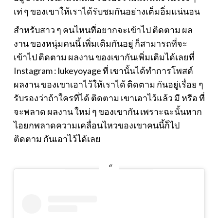
เท่ ๆ ของเขาให้เราได้รับชมกันอย่างเต็มอิ่มแน่นอน
สำหรับสาว ๆ คนไหนที่อยากจะเข้าไป ติดตาม ผล
งาน ของหนุ่มคนนี้ เพิ่มเติมกันอยู่ ก็สามารถที่จะ
เข้าไป ติดตาม ผลงาน ของเขากันเพิ่มเติมได้เลยที่
Instagram : lukeyoyage ที่ เขานั้นได้ทำการโพสต์
ผลงาน ของเขาเอาไว้ให้เราได้ ติดตาม กันอยู่เรื่อย ๆ
รับรองว่าถ้าใครที่ได้ ติดตาม เขาเอาไว้แล้ว มี หรือ ที่
จะพลาด ผลงาน ใหม่ ๆ ของเขากัน เพราะฉะนั้นหาก
ไอยกพลาดความเคลื่อนไหวของเขาคนนี้ก็ไป
ติดตาม กันเอาไว้ได้เลย