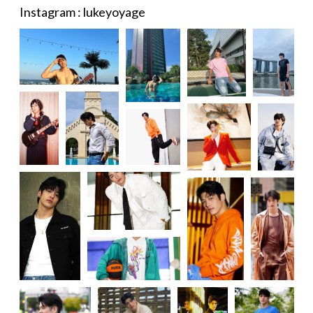
Instagram : lukeyoyage