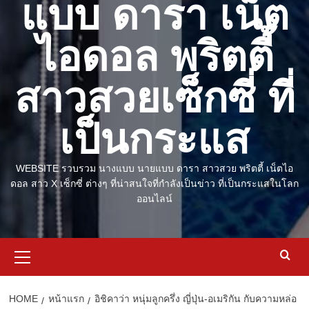
แบบ ดารา เน็ต
ไอดอล พริตตี้
สาวสวยเซ็กซี่ ที่
เป็นกระแส
WEBSITE รวบรวม นางแบบ นายแบบ ดารา สาวสวย พริตตี้ เน็ตไอ
ดอล สาว X เซ็กซี่ ต่างๆ ที่น่าสนใจที่กำลังเป็นข่าว ที่เป็นกระแสในโลก
ออนไลน์
Primary
Menu
HOME
หน้าแรก
อิชิคาว่า หนุ่มลูกครึ่ง ญี่ปุ่น-อเมริกัน กับความหล่อ