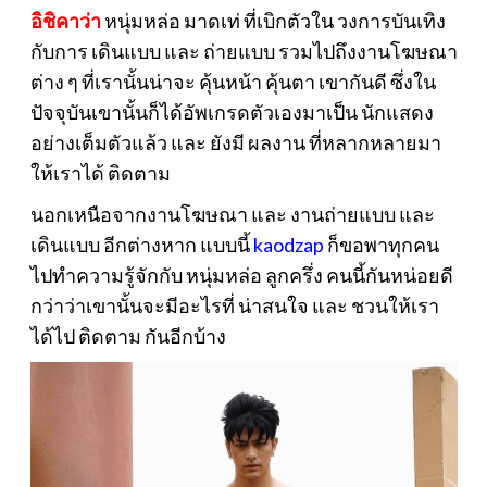
อิชิคาว่า
หนุ่มหล่อ มาดเท่ ที่เบิกตัวใน วงการบันเทิง
กับการ เดินแบบ และ ถ่ายแบบ รวมไปถึงงานโฆษณา
ต่าง ๆ ที่เรานั้นน่าจะ คุ้นหน้า คุ้นตา เขากันดี ซึ่งใน
ปัจจุบันเขานั้นก็ได้อัพเกรดตัวเองมาเป็น นักแสดง
อย่างเต็มตัวแล้ว และ ยังมี ผลงาน ที่หลากหลายมา
ให้เราได้ ติดตาม
นอกเหนือจากงานโฆษณา และ งานถ่ายแบบ และ
เดินแบบ อีกต่างหาก แบบนี้
kaodzap
ก็ขอพาทุกคน
ไปทำความรู้จักกับ หนุ่มหล่อ ลูกครึ่ง คนนี้กันหน่อยดี
กว่าว่าเขานั้นจะมีอะไรที่ น่าสนใจ และ ชวนให้เรา
ได้ไป ติดตาม กันอีกบ้าง