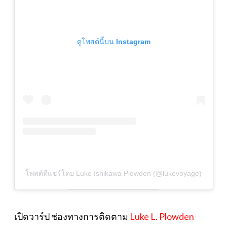
ดูโพสต์นี้บน Instagram
โพสต์ที่แชร์โดย Luke Ishikawa Plowden (@lukevoyage)
เปิดวาร์ป ช่องทางการติดตาม
Luke L. Plowden