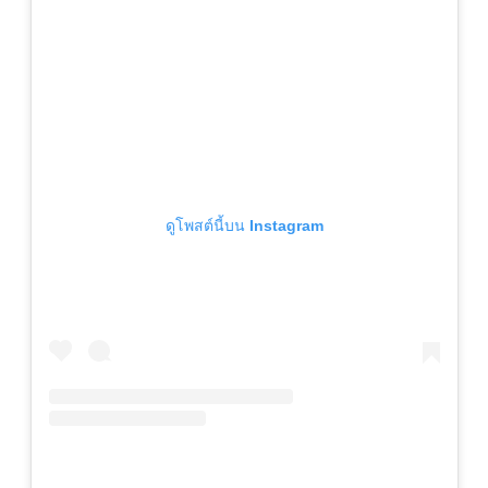
ดูโพสต์นี้บน Instagram