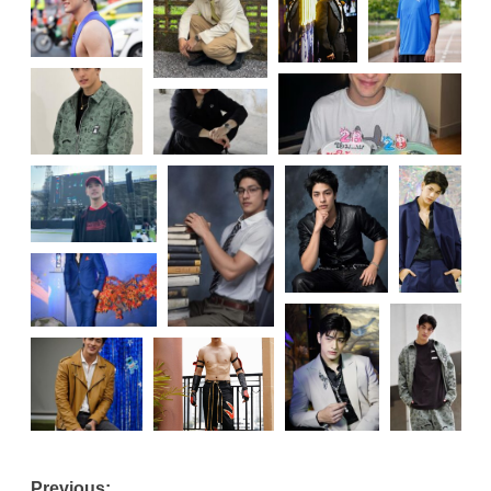
Previous: