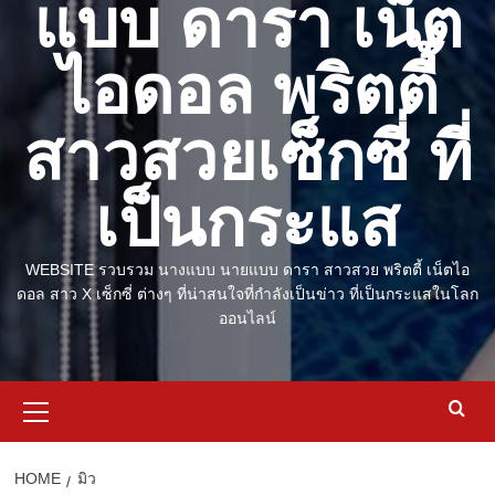
แบบ ดารา เน็ต
ไอดอล พริตตี้
สาวสวยเซ็กซี่ ที่
เป็นกระแส
WEBSITE รวบรวม นางแบบ นายแบบ ดารา สาวสวย พริตตี้ เน็ตไอ
ดอล สาว X เซ็กซี่ ต่างๆ ที่น่าสนใจที่กำลังเป็นข่าว ที่เป็นกระแสในโลก
ออนไลน์
Primary
Menu
HOME
มิว