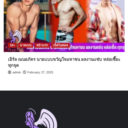
18+
นายแบบ
หน้าแรก
เน็ตไอดอล
เอิร์ล ณนธภัคร นายแบบขวัญใจมหาชน ผลงานแซ่บ หล่อเซี๊ยะ
ทุกจุด
admin
February 27, 2025