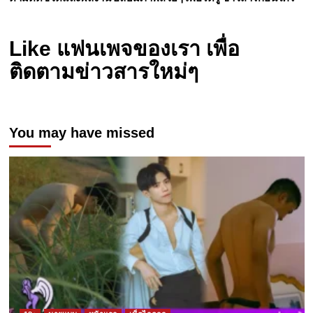
Like แฟนเพจของเรา เพื่อ
ติดตามข่าวสารใหม่ๆ
You may have missed