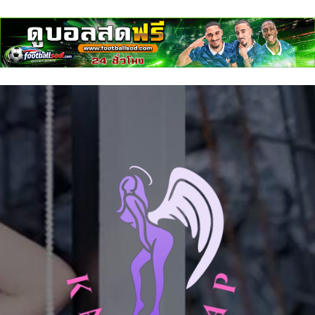
เช็ค
ดวง
วัน
นี้
Skip
to
content