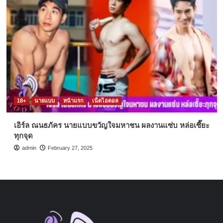
18+
นายแบบ
หน้าแรก
เน็ตไอดอล
เอิร์ล ณนธภัคร นายแบบขวัญใจมหาชน ผลงานแซ่บ หล่อเซี๊ยะ
ทุกจุด
admin
February 27, 2025