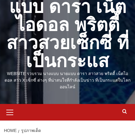
แบบ ดารา เน็ต
ไอดอล พริตตี้
สาวสวยเซ็กซี่ ที่
เป็นกระแส
WEBSITE รวบรวม นางแบบ นายแบบ ดารา สาวสวย พริตตี้ เน็ตไอ
ดอล สาว X เซ็กซี่ ต่างๆ ที่น่าสนใจที่กำลังเป็นข่าว ที่เป็นกระแสในโลก
ออนไลน์
Primary
Menu
HOME
รูปภาพเด็ด