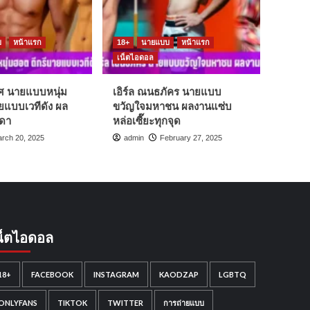
บ
หน้าแรก
18+
นายแบบ
หน้าแรก
เน็ตไอดอล
ศ นายแบบหนุ่ม
เอิร์ล ณนธภัคร นายแบบ
ยแบบเวทีดัง ผล
ขวัญใจมหาชน ผลงานแซ่บ
ดา
หล่อเซี๊ยะทุกจุด
rch 20, 2025
admin
February 27, 2025
น็ตไอดอล
18+
FACEBOOK
INSTAGRAM
KAODZAP
LGBTQ
ONLYFANS
TIKTOK
TWITTER
การถ่ายแบบ