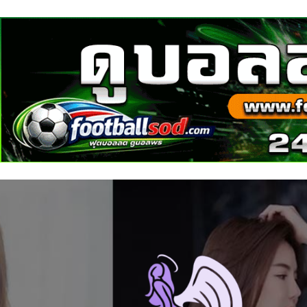
เช็ค
ดวง
วัน
นี้
Skip
to
content