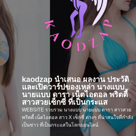
kaodzap นำเสนอ ผลงาน ประวัติ
และเปิดวาร์ปของเหล่า นางแบบ
นายแบบ ดารา เน็ตไอดอล พริตตี้
สาวสวยเซ็กซี่ ที่เป็นกระแส
WEBSITE รวบรวม นางแบบ นายแบบ ดารา สาวสวย
พริตตี้ เน็ตไอดอล สาว X เซ็กซี่ ต่างๆ ที่น่าสนใจที่กำลัง
เป็นข่าว ที่เป็นกระแสในโลกออนไลน์