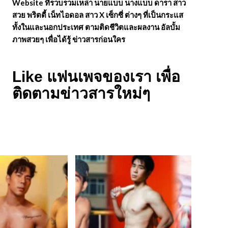
Website ที่รวบรวมเหล่า นายแบบ นางแบบ ดารา สาว
สวย พริตตี้ เน็ทไอดอล สาว X เซ็กซี่ ต่างๆ ที่เป็นกระแส
ทั้งในและนอกประเทศ ตามติดชีวิตและผลงาน อัลบั้ม
ภาพสวยๆ เพื่อได้รู้ ข่าวสารก่อนใคร
Like แฟนเพจของเรา เพื่อ
ติดตามข่าวสารใหม่ๆ