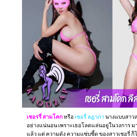
เชอรรี่ สามโคก
หรือ
เชอรี่ ลฎาภา
นางแบบสาวสวย 
อย่างแน่นอน เพราะเธอโลดแล่นอยู่ในวงการ มา
แล้ว แต่ ความดัง ความแซ่บซี้ด ของสาวเชอรี่ ก็ไ