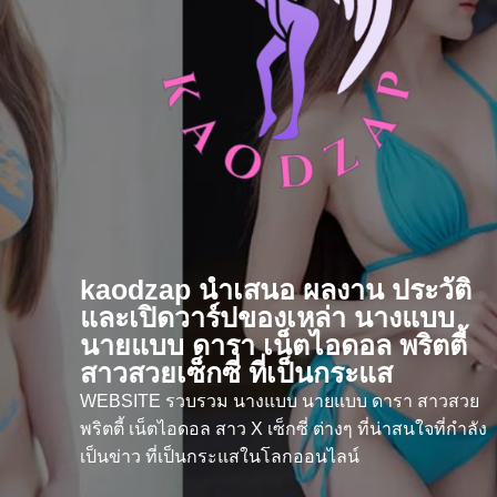
kaodzap นำเสนอ ผลงาน ประวัติ
และเปิดวาร์ปของเหล่า นางแบบ
นายแบบ ดารา เน็ตไอดอล พริตตี้
สาวสวยเซ็กซี่ ที่เป็นกระแส
WEBSITE รวบรวม นางแบบ นายแบบ ดารา สาวสวย
พริตตี้ เน็ตไอดอล สาว X เซ็กซี่ ต่างๆ ที่น่าสนใจที่กำลัง
เป็นข่าว ที่เป็นกระแสในโลกออนไลน์