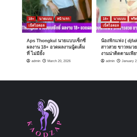
18+
นายแบบ
หน้าแรก
18+
นางแบบ
พริตต
เน็ตไอดอล
เน็ตไอดอล
Aps Thongkul นายแบบเซ็กซี่
น้องฟักแฟง ( djfak
ผลงาน 18+ อวดผลงานนู้ดเต็ม
สาวสวย ขาวหมวย
ที่ ไม่มียั้ง
งานน่าติดตามเพีย
admin
March 20, 2026
admin
January 2