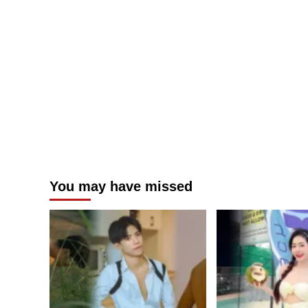
แน่น
ปึ๊ก
You may have missed