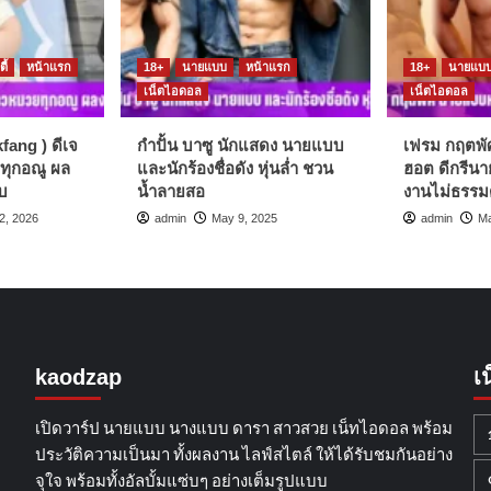
ี้
หน้าแรก
18+
นายแบบ
หน้าแรก
18+
นายแบ
เน็ตไอดอล
เน็ตไอดอล
fang ) ดีเจ
กำปั้น บาซู นักแสดง นายแบบ
เฟรม กฤตพั
ทุกอณู ผล
และนักร้องชื่อดัง หุ่นล่ำ ชวน
ฮอต ดีกรีนา
บ
น้ำลายสอ
งานไม่ธรรม
2, 2026
admin
May 9, 2025
admin
Ma
kaodzap
เ
เปิดวาร์ป นายแบบ นางแบบ ดารา สาวสวย เน็ทไอดอล พร้อม
ประวัติความเป็นมา ทั้งผลงาน ไลฟ์สไตล์ ให้ได้รับชมกันอย่าง
จุใจ พร้อมทั้งอัลบั้มแซ่บๆ อย่างเต็มรูปแบบ