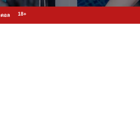
18+
อดอล