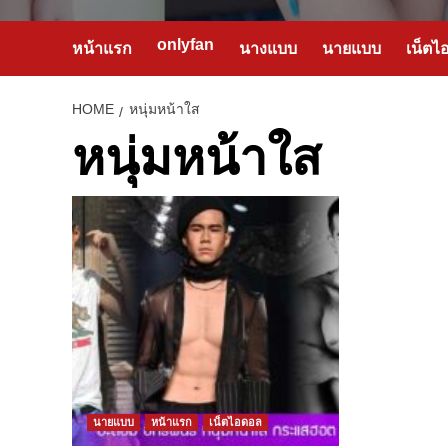
onlyfan
หน้าแรก
นางแบบ
นายแบบ
เน็ตไ
HOME
หนุ่มหน้าใส
หนุ่มหน้าใส
นายแบบ
หน้าแรก
เน็ตไอดอล