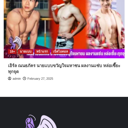
18+
นายแบบ
หน้าแรก
เน็ตไอดอล
เอิร์ล ณนธภัคร นายแบบขวัญใจมหาชน ผลงานแซ่บ หล่อเซี๊ยะ
ทุกจุด
admin
February 27, 2025