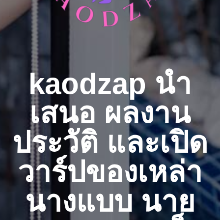
kaodzap นำ
เสนอ ผลงาน
ประวัติ และเปิด
วาร์ปของเหล่า
นางแบบ นาย