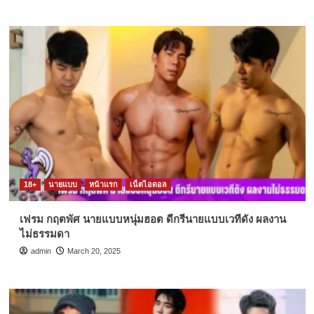
18+
นายแบบ
หน้าแรก
เน็ตไอดอล
เฟรม กฤตพัศ นายแบบหนุ่มฮอต ดีกรีนายแบบเวทีดัง ผลงาน
ไม่ธรรมดา
admin
March 20, 2025