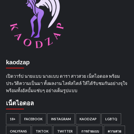
kaodzap
เปิดวาร์ป นายแบบ นางแบบ ดารา สาวสวย เน็ทไอดอล พร้อม
ประวัติความเป็นมา ทั้งผลงาน ไลฟ์สไตล์ ให้ได้รับชมกันอย่างจุใจ
พร้อมทั้งอัลบั้มแซ่บๆ อย่างเต็มรูปแบบ
เน็ตไอดอล
18+
FACEBOOK
INSTAGRAM
KAODZAP
LGBTQ
ONLYFANS
TIKTOK
TWITTER
การถ่ายแบบ
ความสวย