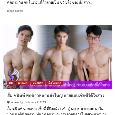
ติดตามกัน จนในตอนนี้ก็กลายเป็น ขวัญใจ ของทั้ง สาว...
Read
Read More
more
about
เอิร์ล
ณนธ
ภัคร
นาย
แบบ
ขวัญใจ
มหาชน
ผล
งาน
แซ่บ
หล่อ
เซี๊
ยะ
18+
นายแบบ
หน้าแรก
เน็ตไอดอล
ทุก
จุด
อั้ม ชนินท์ พกข้าวหลามลำใหญ่ ถ่ายแบบเซ็กซี่ได้ใจสาว
admin
February 2, 2024
อั้ม ชนินท์ นายแบบ เซ็กซี่ ที่ถึงแม้จะเข้าสู่วงการ นายแบบ มาไม่
นาน แต่ก็มี ผลงาน ที่น่า ติดตาม อย่างหลากหลายไปอย่างมากมาย