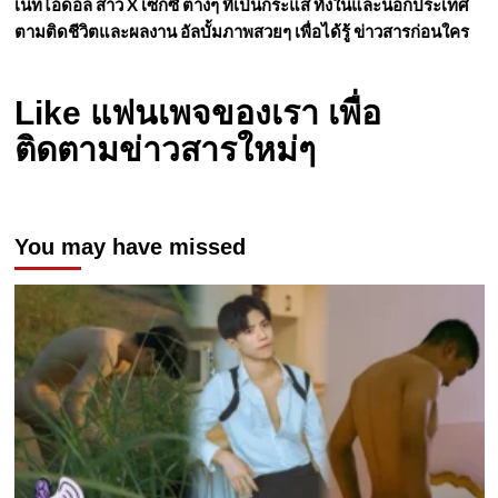
เน็ทไอดอล สาว X เซ็กซี่ ต่างๆ ที่เป็นกระแส ทั้งในและนอกประเทศ
ตามติดชีวิตและผลงาน อัลบั้มภาพสวยๆ เพื่อได้รู้ ข่าวสารก่อนใคร
Like แฟนเพจของเรา เพื่อ
ติดตามข่าวสารใหม่ๆ
You may have missed