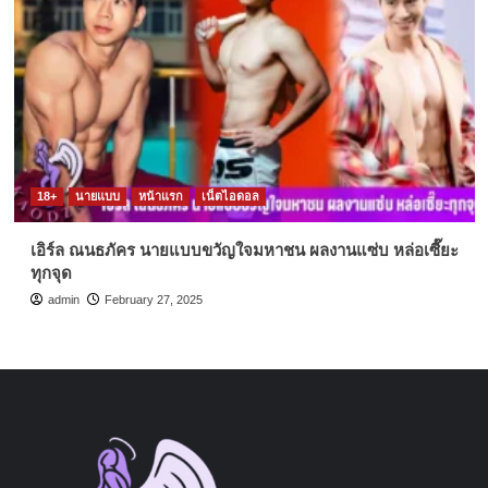
18+
นายแบบ
หน้าแรก
เน็ตไอดอล
เอิร์ล ณนธภัคร นายแบบขวัญใจมหาชน ผลงานแซ่บ หล่อเซี๊ยะ
ทุกจุด
admin
February 27, 2025