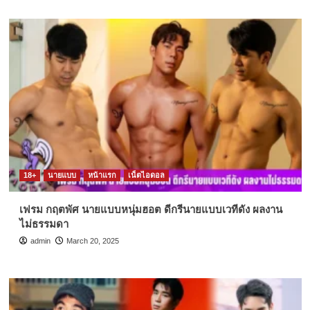
18+
นายแบบ
หน้าแรก
เน็ตไอดอล
เฟรม กฤตพัศ นายแบบหนุ่มฮอต ดีกรีนายแบบเวทีดัง ผลงาน
ไม่ธรรมดา
admin
March 20, 2025