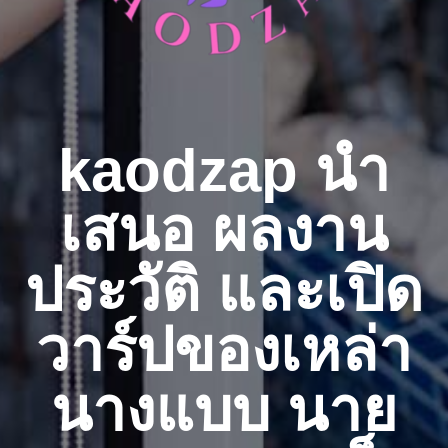
kaodzap นำ
เสนอ ผลงาน
ประวัติ และเปิด
วาร์ปของเหล่า
นางแบบ นาย