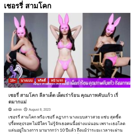
เชอรรี่ สามโคก
18+
นางแบบ
พริตตี้
หน้าแรก
เชอรี่ สามโคก ลีลาเด็ด เผ็ดเร่าร้อน คุณภาพคับแก้ว เริ่
ดมากแม่
admin
August 8, 2023
เชอรรี่ สามโคก หรือ เชอรี่ ลฎาภา นางแบบสาวสวย แซ่บ สุดซี้ด
ปรี้ดทลุปรอท ไม่มีใคร ไม่รู้จักเธอคนนี้อย่างแน่นอน เพราะเธอโลด
แล่นอยู่ในวงการ มามากกว่า 10 ปีแล้ว ถึงแม้ว่าระยะเวลาจะผ่าน