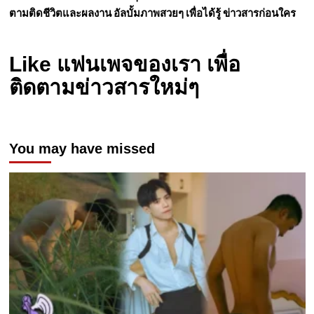
ตามติดชีวิตและผลงาน อัลบั้มภาพสวยๆ เพื่อได้รู้ ข่าวสารก่อนใคร
Like แฟนเพจของเรา เพื่อ
ติดตามข่าวสารใหม่ๆ
You may have missed