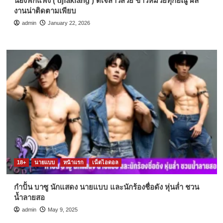
น้องฟักแฟง ( djfakfang ) ดีเจสาวสวย ขาวหมวยทุกอณู ผล
งานน่าติดตามเพียบ
admin
January 22, 2026
18+
นายแบบ
หน้าแรก
เน็ตไอดอล
กำปั้น บาซู นักแสดง นายแบบ และนักร้องชื่อดัง หุ่นล่ำ ชวน
น้ำลายสอ
admin
May 9, 2025