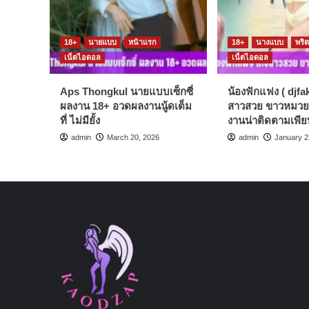
18+
นายแบบ
หน้าแรก
18+
นางแบบ
พริตต
เน็ตไอดอล
เน็ตไอดอล
Aps Thongkul นายแบบเซ็กซี่
น้องฟักแฟง ( djfak
ผลงาน 18+ อวดผลงานนู้ดเต็ม
สาวสวย ขาวหมวย
ที่ ไม่มียั้ง
งานน่าติดตามเพีย
admin
March 20, 2026
admin
January 2