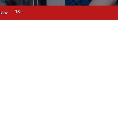
18+
อดอล