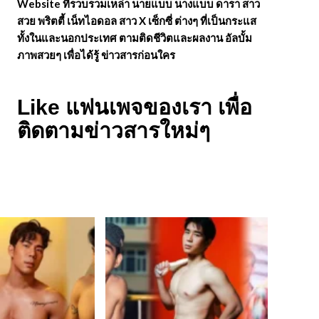
Website ที่รวบรวมเหล่า นายแบบ นางแบบ ดารา สาว
สวย พริตตี้ เน็ทไอดอล สาว X เซ็กซี่ ต่างๆ ที่เป็นกระแส
ทั้งในและนอกประเทศ ตามติดชีวิตและผลงาน อัลบั้ม
ภาพสวยๆ เพื่อได้รู้ ข่าวสารก่อนใคร
Like แฟนเพจของเรา เพื่อ
ติดตามข่าวสารใหม่ๆ