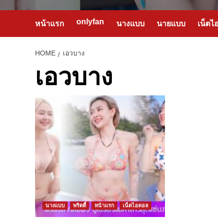
onlyfan
หน้าแรก
นางแบบ
นายแบบ
เน็ตไ
HOME
เอวบาง
เอวบาง
นางแบบ
พริตตี้
หน้าแรก
เน็ตไอดอล