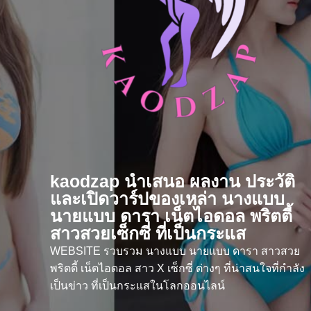
kaodzap นำเสนอ ผลงาน ประวัติ
และเปิดวาร์ปของเหล่า นางแบบ
นายแบบ ดารา เน็ตไอดอล พริตตี้
สาวสวยเซ็กซี่ ที่เป็นกระแส
WEBSITE รวบรวม นางแบบ นายแบบ ดารา สาวสวย
พริตตี้ เน็ตไอดอล สาว X เซ็กซี่ ต่างๆ ที่น่าสนใจที่กำลัง
เป็นข่าว ที่เป็นกระแสในโลกออนไลน์