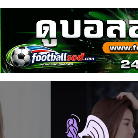
เช็ค
ดวง
วัน
นี้
Skip
to
content