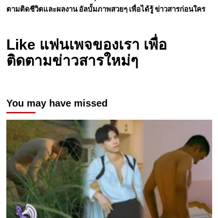
ตามติดชีวิตและผลงาน อัลบั้มภาพสวยๆ เพื่อได้รู้ ข่าวสารก่อนใคร
Like แฟนเพจของเรา เพื่อ
ติดตามข่าวสารใหม่ๆ
You may have missed