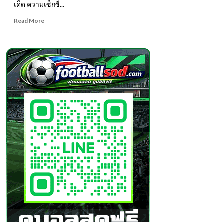
เด็ด ความเซ็กซี่...
Read
Read More
more
about
ฟ้า
บาร์
บี้
นาง
แบบ
และ
เน็ต
ไอ
ดอล
สาว
สวย
หุ่น
ดี
เอว
บาง
ร่าง
น้อย