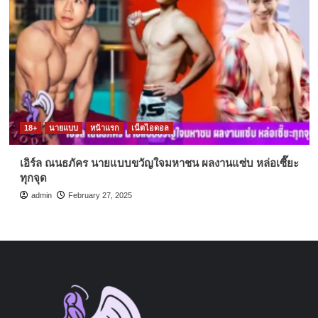
18+
นายแบบ
หน้าแรก
เน็ตไอดอล
เอิร์ล ณนธภัคร นายแบบขวัญใจมหาชน ผลงานแซ่บ หล่อเซี๊ยะ
ทุกจุด
admin
February 27, 2025