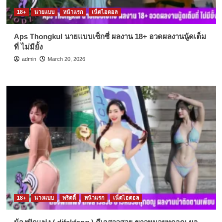
18+
นายแบบ
หน้าแรก
เน็ตไอดอล
Aps Thongkul นายแบบเซ็กซี่ ผลงาน 18+ อวดผลงานนู้ดเต็ม
ที่ ไม่มียั้ง
admin
March 20, 2026
18+
นางแบบ
พริตตี้
หน้าแรก
เน็ตไอดอล