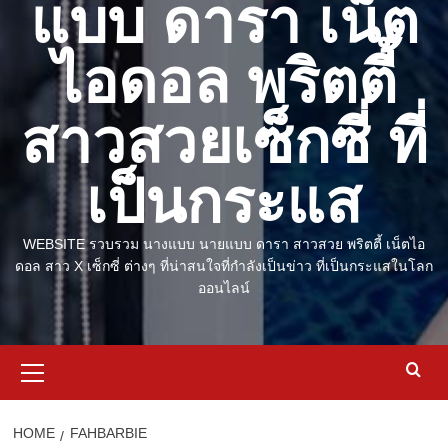
แบบ ดารา เน็ต
ไอดอล พริตตี้
สาวสวยเซ็กซี่ ที่
เป็นกระแส
WEBSITE รวบรวม นางแบบ นายแบบ ดารา สาวสวย พริตตี้ เน็ตไอ
ดอล สาว X เซ็กซี่ ต่างๆ ที่น่าสนใจที่กำลังเป็นข่าว ที่เป็นกระแสในโลก
ออนไลน์
Primary
Menu
HOME
FAHBARBIE