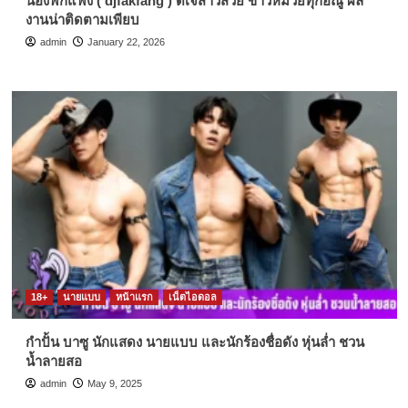
น้องฟักแฟง ( djfakfang ) ดีเจสาวสวย ขาวหมวยทุกอณู ผล
งานน่าติดตามเพียบ
admin
January 22, 2026
18+
นายแบบ
หน้าแรก
เน็ตไอดอล
กำปั้น บาซู นักแสดง นายแบบ และนักร้องชื่อดัง หุ่นล่ำ ชวน
น้ำลายสอ
admin
May 9, 2025