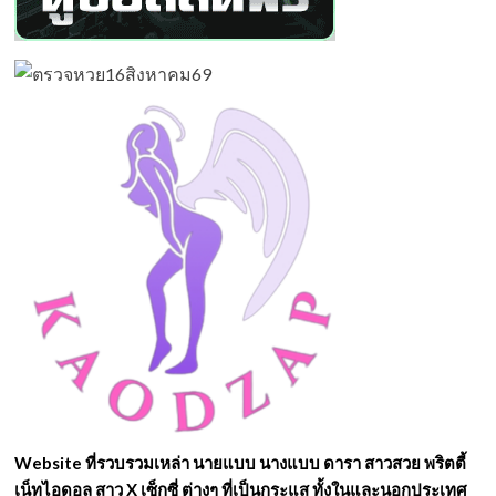
Website ที่รวบรวมเหล่า นายแบบ นางแบบ ดารา สาวสวย พริตตี้
เน็ทไอดอล สาว X เซ็กซี่ ต่างๆ ที่เป็นกระแส ทั้งในและนอกประเทศ