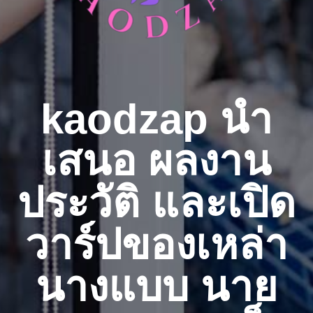
kaodzap นำ
เสนอ ผลงาน
ประวัติ และเปิด
วาร์ปของเหล่า
นางแบบ นาย