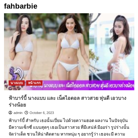
fahbarbie
นางแบบ
หน้าแรก
ฟ้าบาร์บี้ นางแบบ และ เน็ตไอดอล สาวสวย หุ่นดี เอวบาง
ร่างน้อย
admin
October 6, 2023
ฟ้าบาร์บี้ สำหรับ เธอนั้นเปี่ยม ไปด้วยความฮอต ผลงาน ในปัจจุบัน
มีความเซ็กซี่ แบบสุดๆ เธอเป็นสาวสวย ที่มีเสน่ห์ มีออร่า รูปร่างนั้น
จัดว่าเด็ด ชวนให้น่าติดตาม หากหนุ่ม ๆ อยากรู้ว่า เธอจะมี ความ