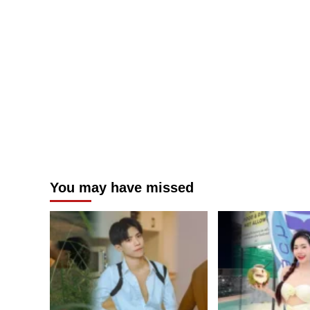
แว่น
นมโต
โอ้
นี้
มัน
บัก
แตงโม
ปัง
มาก
แม๊
You may have missed