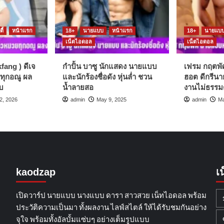
ี้
หน้าแรก
18+
นายแบบ
หน้าแรก
18+
นายแบ
เน็ตไอดอล
เน็ตไอดอล
fang ) ดีเจ
กำปั้น บาซู นักแสดง นายแบบ
เฟรม กฤตพั
ทุกอณู ผล
และนักร้องชื่อดัง หุ่นล่ำ ชวน
ฮอต ดีกรีนา
บ
น้ำลายสอ
งานไม่ธรรม
2, 2026
admin
May 9, 2025
admin
Ma
kaodzap
เ
เปิดวาร์ป นายแบบ นางแบบ ดารา สาวสวย เน็ทไอดอล พร้อม
ประวัติความเป็นมา ทั้งผลงาน ไลฟ์สไตล์ ให้ได้รับชมกันอย่าง
จุใจ พร้อมทั้งอัลบั้มแซ่บๆ อย่างเต็มรูปแบบ