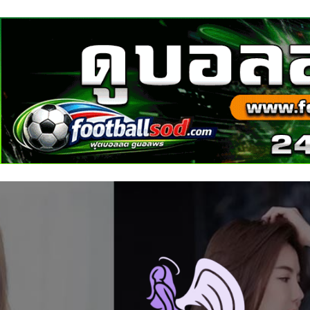
เช็ค
ดวง
วัน
นี้
Skip
to
content