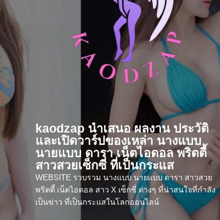
kaodzap นำเสนอ ผลงาน ประวัติ
และเปิดวาร์ปของเหล่า นางแบบ
นายแบบ ดารา เน็ตไอดอล พริตตี้
สาวสวยเซ็กซี่ ที่เป็นกระแส
WEBSITE รวบรวม นางแบบ นายแบบ ดารา สาวสวย
พริตตี้ เน็ตไอดอล สาว X เซ็กซี่ ต่างๆ ที่น่าสนใจที่กำลัง
เป็นข่าว ที่เป็นกระแสในโลกออนไลน์