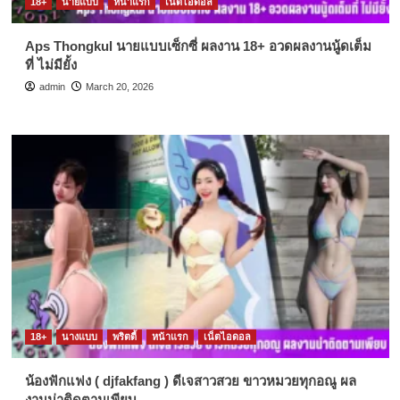
18+
นายแบบ
หน้าแรก
เน็ตไอดอล
Aps Thongkul นายแบบเซ็กซี่ ผลงาน 18+ อวดผลงานนู้ดเต็ม
ที่ ไม่มียั้ง
admin
March 20, 2026
18+
นางแบบ
พริตตี้
หน้าแรก
เน็ตไอดอล
น้องฟักแฟง ( djfakfang ) ดีเจสาวสวย ขาวหมวยทุกอณู ผล
งานน่าติดตามเพียบ