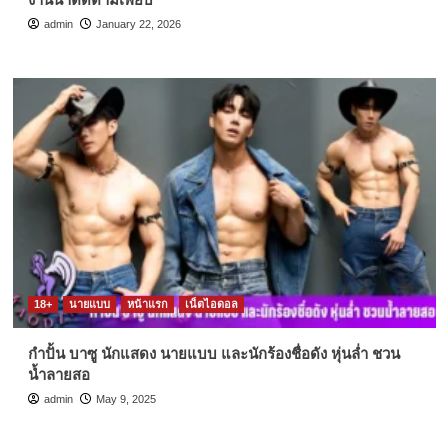
admin
January 22, 2026
18+
นายแบบ
หน้าแรก
เน็ตไอดอล
กำปั้น บาซู นักแสดง นายแบบ และนักร้องชื่อดัง หุ่นล่ำ ชวน
น้ำลายสอ
admin
May 9, 2025