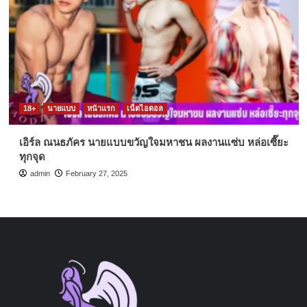
18+
นายแบบ
หน้าแรก
เน็ตไอดอล
เอิร์ล ณนธภัคร นายแบบขวัญใจมหาชน ผลงานแซ่บ หล่อเซี๊ยะ
ทุกจุด
admin
February 27, 2025