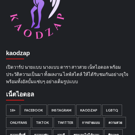
kaodzap
เปิดวาร์ป นายแบบ นางแบบ ดารา สาวสวย เน็ทไอดอล พร้อม
ประวัติความเป็นมา ทั้งผลงาน ไลฟ์สไตล์ ให้ได้รับชมกันอย่างจุใจ
พร้อมทั้งอัลบั้มแซ่บๆ อย่างเต็มรูปแบบ
เน็ตไอดอล
18+
FACEBOOK
INSTAGRAM
KAODZAP
LGBTQ
ONLYFANS
TIKTOK
TWITTER
การถ่ายแบบ
ความสวย
ความเซ็กซี่
ความแซ่บ
งานดี
ชุดนอนไม่ได้นอน
ซิกแพค