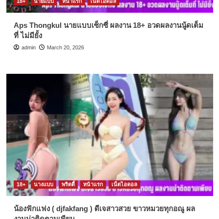
18+
นายแบบ
หน้าแรก
เน็ตไอดอล
Aps Thongkul นายแบบเซ็กซี่ ผลงาน 18+ อวดผลงานนู้ดเต็ม
ที่ ไม่มียั้ง
admin
March 20, 2026
18+
นางแบบ
พริตตี้
หน้าแรก
เน็ตไอดอล
น้องฟักแฟง ( djfakfang ) ดีเจสาวสวย ขาวหมวยทุกอณู ผล
งานน่าติดตามเพียบ