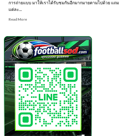
การถ่ายแบบ มาให้เราได้รับชมกันอีกมากมายตามไปด้วย แถม
แต่ละ...
Read
Read More
more
about
อาย
พรทป
วีญ์
สาว
สวย
เซ็กซี่
นาง
แบบ
สาย
วิ่ง
ดีกรี
ความ
แซ่
บ
ขั้น
สุด