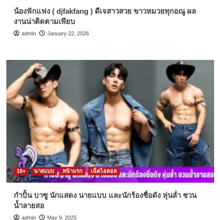
น้องฟักแฟง ( djfakfang ) ดีเจสาวสวย ขาวหมวยทุกอณู ผล
งานน่าติดตามเพียบ
admin
January 22, 2026
18+
นายแบบ
หน้าแรก
เน็ตไอดอล
กำปั้น บาซู นักแสดง นายแบบ และนักร้องชื่อดัง หุ่นล่ำ ชวน
น้ำลายสอ
admin
May 9, 2025