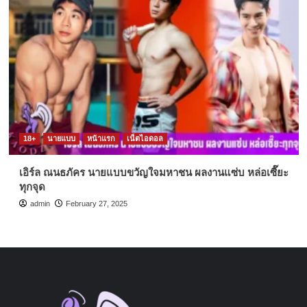
18+
นายแบบ
หน้าแรก
เน็ตไอดอล
เอิร์ล ณนธภัคร นายแบบขวัญใจมหาชน ผลงานแซ่บ หล่อเซี๊ยะ
ทุกจุด
admin
February 27, 2025