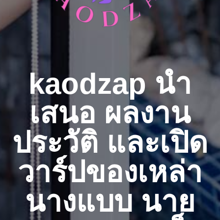
kaodzap นำ
เสนอ ผลงาน
ประวัติ และเปิด
วาร์ปของเหล่า
นางแบบ นาย