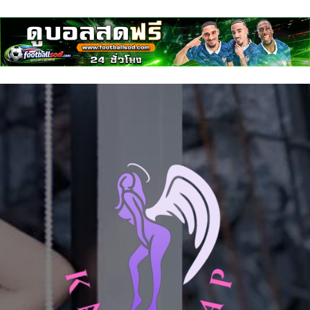
เช็ค
ดวง
วัน
นี้
Skip
to
content