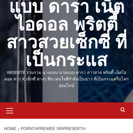
แบบ ดารา เน็ต
ไอดอล พริตตี้
สาวสวยเซ็กซี่ ที่
เป็นกระแส
WEBSITE รวบรวม นางแบบ นายแบบ ดารา สาวสวย พริตตี้ เน็ตไอ
ดอล สาว X เซ็กซี่ ต่างๆ ที่น่าสนใจที่กำลังเป็นข่าว ที่เป็นกระแสในโลก
ออนไลน์
Primary
Menu
HOME
PORNTAPREWEE SRIPRESERTH