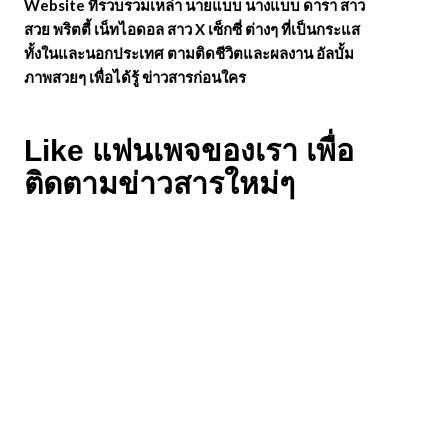
Website ที่รวบรวมเหล่า นายแบบ นางแบบ ดารา สาว
สวย พริตตี้ เน็ทไอดอล สาว X เซ็กซี่ ต่างๆ ที่เป็นกระแส
ทั้งในและนอกประเทศ ตามติดชีวิตและผลงาน อัลบั้ม
ภาพสวยๆ เพื่อได้รู้ ข่าวสารก่อนใคร
Like แฟนเพจของเรา เพื่อ
ติดตามข่าวสารใหม่ๆ