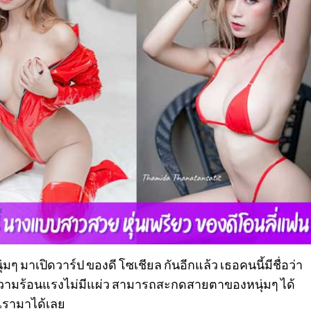
่มๆ มาเปิดวาร์ป ของดี โซเชียล กันอีกแล้ว เธอคนนี้มีชื่อว่า
ความร้อนแรงไม่มีแผ่ว สามารถสะกดสายตาของหนุ่มๆ ได้
มเรามาได้เลย