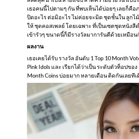
เธอคนนี้ไปตามๆ กัน ที่พบเห็นได้บ่อยๆ เลยก็คือภา
ปิดอะไร ต่อมิอะไร ไม่ค่อยจะมิด ชุดชั้นใน ลูกไ
ให้ ชุดคอสเพลย์ โดยเฉพาะ ที่เป็นเซตชุดหนังสีดำ
เข้ารัวๆ ขนาดนี้ก็มีรางวัลมาการันตีด้วยเหมือน
ผลงาน
เธอเคยได้รับ รางวัล อันดับ 1 Top 10 Month Vo
Pink Idols และ เรียกได้ว่าเป็น ระดับตัวท็อปข
Month Coins บ่อยมาก หลายเดือน ติดกันเลยทีเ