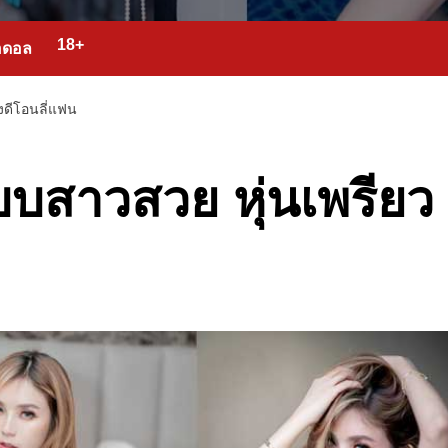
18+
อดอล
งดีโอนลี่แฟน
แบบสาวสวย หุ่นเพรียว