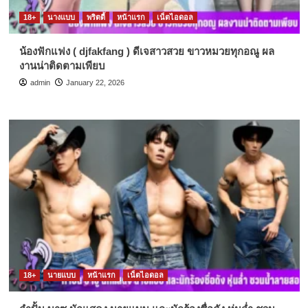
18+
นางแบบ
พริตตี้
หน้าแรก
เน็ตไอดอล
น้องฟักแฟง ( djfakfang ) ดีเจสาวสวย ขาวหมวยทุกอณู ผล
งานน่าติดตามเพียบ
admin
January 22, 2026
18+
นายแบบ
หน้าแรก
เน็ตไอดอล