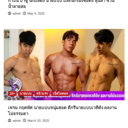
กำปั้น บาซู นักแสดง นายแบบ และนักร้องชื่อดัง หุ่นล่ำ ชวน
น้ำลายสอ
admin
May 9, 2025
18+
นายแบบ
หน้าแรก
เน็ตไอดอล
เฟรม กฤตพัศ นายแบบหนุ่มฮอต ดีกรีนายแบบเวทีดัง ผลงาน
ไม่ธรรมดา
admin
March 20, 2025