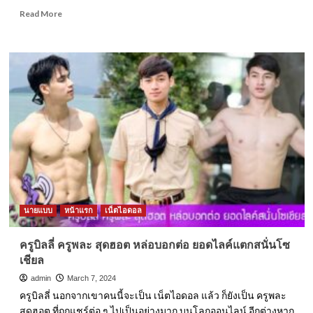
Read
Read More
more
about
เดือน
FHM
สาว
สวย
FHM
เซ็กซี่
งาน
ดี
ขยี้
ใจ
นายแบบ
หน้าแรก
เน็ตไอดอล
ครูบิลลี่ ครูพละ สุดฮอต หล่อบอกต่อ ยอดไลค์แตกสนั่นโซ
เชียล
admin
March 7, 2024
ครูบิลลี่ นอกจากเขาคนนี้จะเป็น เน็ตไอดอล แล้ว ก็ยังเป็น ครูพละ
สุดฮอต ที่ถูกแชร์ต่อ ๆ ไปเป็นอย่างมาก บนโลกออนไลน์ อีกต่างหาก