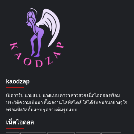
kaodzap
เปิดวาร์ป นายแบบ นางแบบ ดารา สาวสวย เน็ทไอดอล พร้อม
ประวัติความเป็นมา ทั้งผลงาน ไลฟ์สไตล์ ให้ได้รับชมกันอย่างจุใจ
พร้อมทั้งอัลบั้มแซ่บๆ อย่างเต็มรูปแบบ
เน็ตไอดอล