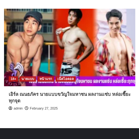
18+
นายแบบ
หน้าแรก
เน็ตไอดอล
เอิร์ล ณนธภัคร นายแบบขวัญใจมหาชน ผลงานแซ่บ หล่อเซี๊ยะ
ทุกจุด
admin
February 27, 2025