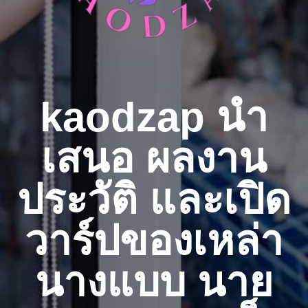
kaodzap นำ
เสนอ ผลงาน
ประวัติ และเปิด
วาร์ปของเหล่า
นางแบบ นาย